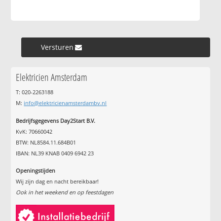
Versturen »
Elektricien Amsterdam
T: 020-2263188
M:
info@elektricienamsterdambv.nl
Bedrijfsgegevens Day2Start B.V.
KvK: 70660042
BTW: NL8584.11.684B01
IBAN: NL39 KNAB 0409 6942 23
Openingstijden
Wij zijn dag en nacht bereikbaar!
Ook in het weekend en op feestdagen