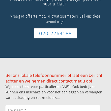
voor u klaar!
Vraag of offerte mbt. kilowattuurmeter? Bel ons deze
avond nog!
020-2263188
Bel ons lokale telefoonnummer of laat een bericht
achter en we nemen direct contact met u op!
Wij staan klaar voor particulieren, VvE’s. Ook bedrijven
kunnen ons inschakelen voor het aanleggen en vervangen
van bedrading en rookmelders...