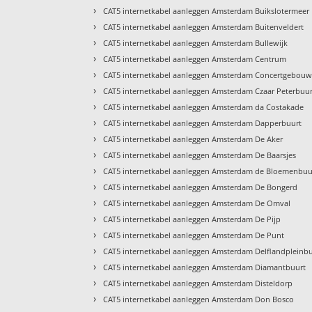
›
CAT5 internetkabel aanleggen Amsterdam Buikslotermeer
›
CAT5 internetkabel aanleggen Amsterdam Buitenveldert
›
CAT5 internetkabel aanleggen Amsterdam Bullewijk
›
CAT5 internetkabel aanleggen Amsterdam Centrum
›
CAT5 internetkabel aanleggen Amsterdam Concertgebou
›
CAT5 internetkabel aanleggen Amsterdam Czaar Peterbuur
›
CAT5 internetkabel aanleggen Amsterdam da Costakade
›
CAT5 internetkabel aanleggen Amsterdam Dapperbuurt
›
CAT5 internetkabel aanleggen Amsterdam De Aker
›
CAT5 internetkabel aanleggen Amsterdam De Baarsjes
›
CAT5 internetkabel aanleggen Amsterdam de Bloemenbuu
›
CAT5 internetkabel aanleggen Amsterdam De Bongerd
›
CAT5 internetkabel aanleggen Amsterdam De Omval
›
CAT5 internetkabel aanleggen Amsterdam De Pijp
›
CAT5 internetkabel aanleggen Amsterdam De Punt
›
CAT5 internetkabel aanleggen Amsterdam Delflandpleinb
›
CAT5 internetkabel aanleggen Amsterdam Diamantbuurt
›
CAT5 internetkabel aanleggen Amsterdam Disteldorp
›
CAT5 internetkabel aanleggen Amsterdam Don Bosco