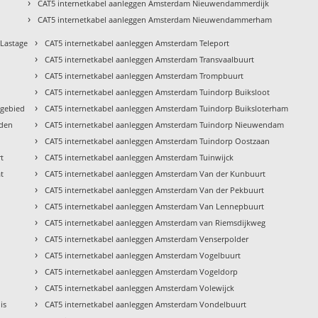
›
CAT5 internetkabel aanleggen Amsterdam Nieuwendammerdijk
›
CAT5 internetkabel aanleggen Amsterdam Nieuwendammerham
›
Lastage
CAT5 internetkabel aanleggen Amsterdam Teleport
›
CAT5 internetkabel aanleggen Amsterdam Transvaalbuurt
›
CAT5 internetkabel aanleggen Amsterdam Trompbuurt
›
CAT5 internetkabel aanleggen Amsterdam Tuindorp Buiksloot
›
ngebied
CAT5 internetkabel aanleggen Amsterdam Tuindorp Buiksloterham
›
nden
CAT5 internetkabel aanleggen Amsterdam Tuindorp Nieuwendam
›
CAT5 internetkabel aanleggen Amsterdam Tuindorp Oostzaan
›
t
CAT5 internetkabel aanleggen Amsterdam Tuinwijck
›
t
CAT5 internetkabel aanleggen Amsterdam Van der Kunbuurt
›
CAT5 internetkabel aanleggen Amsterdam Van der Pekbuurt
›
CAT5 internetkabel aanleggen Amsterdam Van Lennepbuurt
›
CAT5 internetkabel aanleggen Amsterdam van Riemsdijkweg
›
CAT5 internetkabel aanleggen Amsterdam Venserpolder
›
CAT5 internetkabel aanleggen Amsterdam Vogelbuurt
›
CAT5 internetkabel aanleggen Amsterdam Vogeldorp
›
CAT5 internetkabel aanleggen Amsterdam Volewijck
›
is
CAT5 internetkabel aanleggen Amsterdam Vondelbuurt