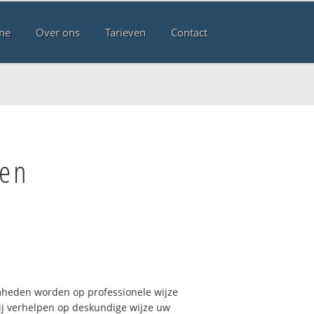
me
Over ons
Tarieven
Contact
gen
mheden worden op professionele wijze
Wij verhelpen op deskundige wijze uw