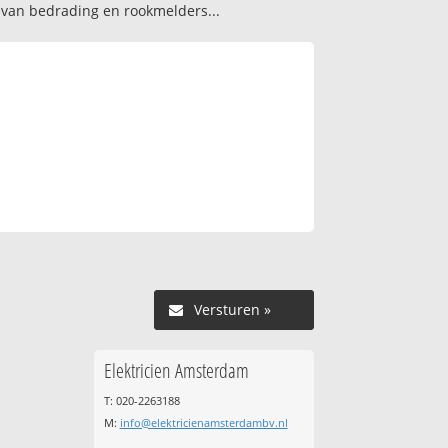
n van bedrading en rookmelders...
Versturen »
Elektricien Amsterdam
T: 020-2263188
M:
info@elektricienamsterdambv.nl