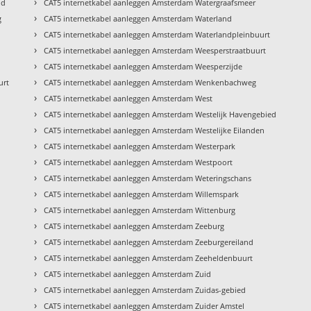
›
ld
CAT5 internetkabel aanleggen Amsterdam Watergraafsmeer
›
g
CAT5 internetkabel aanleggen Amsterdam Waterland
›
CAT5 internetkabel aanleggen Amsterdam Waterlandpleinbuurt
›
CAT5 internetkabel aanleggen Amsterdam Weesperstraatbuurt
›
CAT5 internetkabel aanleggen Amsterdam Weesperzijde
›
urt
CAT5 internetkabel aanleggen Amsterdam Wenkenbachweg
›
CAT5 internetkabel aanleggen Amsterdam West
›
CAT5 internetkabel aanleggen Amsterdam Westelijk Havengebied
›
CAT5 internetkabel aanleggen Amsterdam Westelijke Eilanden
›
CAT5 internetkabel aanleggen Amsterdam Westerpark
›
CAT5 internetkabel aanleggen Amsterdam Westpoort
›
CAT5 internetkabel aanleggen Amsterdam Weteringschans
›
CAT5 internetkabel aanleggen Amsterdam Willemspark
›
e
CAT5 internetkabel aanleggen Amsterdam Wittenburg
›
CAT5 internetkabel aanleggen Amsterdam Zeeburg
›
CAT5 internetkabel aanleggen Amsterdam Zeeburgereiland
›
CAT5 internetkabel aanleggen Amsterdam Zeeheldenbuurt
›
CAT5 internetkabel aanleggen Amsterdam Zuid
›
CAT5 internetkabel aanleggen Amsterdam Zuidas-gebied
›
CAT5 internetkabel aanleggen Amsterdam Zuider Amstel