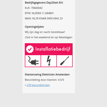
Bedrijfsgegevens Day2Start B.V.
KvK: 70660042
BTW: NL8584.11.684B01
IBAN: NL39 KNAB 0409 6942 23
Openingstijden
Wij zijn dag en nacht bereikbaar!
Ook in het weekend en op feestdagen
Klantervaring Elektricien Amsterdam
Beoordeling door klanten:
4.5
/
5
»
278
beoordelingen