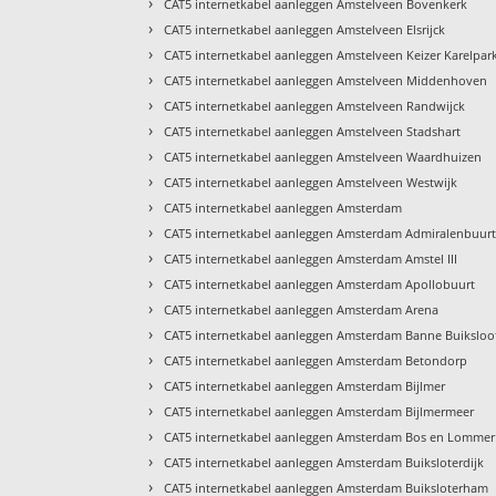
›
CAT5 internetkabel aanleggen Amstelveen Bovenkerk
›
CAT5 internetkabel aanleggen Amstelveen Elsrijck
›
CAT5 internetkabel aanleggen Amstelveen Keizer Karelpar
›
CAT5 internetkabel aanleggen Amstelveen Middenhoven
›
CAT5 internetkabel aanleggen Amstelveen Randwijck
›
CAT5 internetkabel aanleggen Amstelveen Stadshart
›
CAT5 internetkabel aanleggen Amstelveen Waardhuizen
›
CAT5 internetkabel aanleggen Amstelveen Westwijk
›
CAT5 internetkabel aanleggen Amsterdam
›
CAT5 internetkabel aanleggen Amsterdam Admiralenbuur
›
CAT5 internetkabel aanleggen Amsterdam Amstel III
›
CAT5 internetkabel aanleggen Amsterdam Apollobuurt
›
CAT5 internetkabel aanleggen Amsterdam Arena
›
CAT5 internetkabel aanleggen Amsterdam Banne Buiksloo
›
CAT5 internetkabel aanleggen Amsterdam Betondorp
›
CAT5 internetkabel aanleggen Amsterdam Bijlmer
›
CAT5 internetkabel aanleggen Amsterdam Bijlmermeer
›
CAT5 internetkabel aanleggen Amsterdam Bos en Lommer
›
CAT5 internetkabel aanleggen Amsterdam Buiksloterdijk
›
CAT5 internetkabel aanleggen Amsterdam Buiksloterham