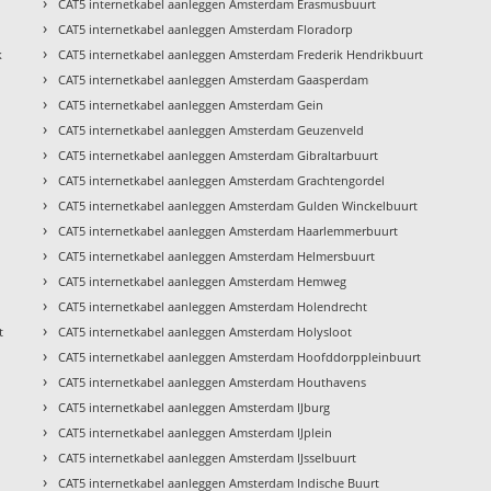
›
CAT5 internetkabel aanleggen Amsterdam Erasmusbuurt
›
CAT5 internetkabel aanleggen Amsterdam Floradorp
›
k
CAT5 internetkabel aanleggen Amsterdam Frederik Hendrikbuurt
›
CAT5 internetkabel aanleggen Amsterdam Gaasperdam
›
CAT5 internetkabel aanleggen Amsterdam Gein
›
CAT5 internetkabel aanleggen Amsterdam Geuzenveld
›
CAT5 internetkabel aanleggen Amsterdam Gibraltarbuurt
›
CAT5 internetkabel aanleggen Amsterdam Grachtengordel
›
CAT5 internetkabel aanleggen Amsterdam Gulden Winckelbuurt
›
t
CAT5 internetkabel aanleggen Amsterdam Haarlemmerbuurt
›
CAT5 internetkabel aanleggen Amsterdam Helmersbuurt
›
CAT5 internetkabel aanleggen Amsterdam Hemweg
›
CAT5 internetkabel aanleggen Amsterdam Holendrecht
›
t
CAT5 internetkabel aanleggen Amsterdam Holysloot
›
CAT5 internetkabel aanleggen Amsterdam Hoofddorppleinbuurt
›
CAT5 internetkabel aanleggen Amsterdam Houthavens
›
CAT5 internetkabel aanleggen Amsterdam IJburg
›
CAT5 internetkabel aanleggen Amsterdam IJplein
›
CAT5 internetkabel aanleggen Amsterdam IJsselbuurt
›
CAT5 internetkabel aanleggen Amsterdam Indische Buurt