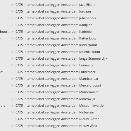
›
CAT5 internetkabel aanleggen Amsterdam Java Eiland
›
CAT5 internetkabel aanleggen Amsterdam Jordaan
›
CAT5 internetkabel aanleggen Amsterdam Julianapark
›
CAT5 internetkabel aanleggen Amsterdam Kadijken
›
wbuurt
CAT5 internetkabel aanleggen Amsterdam Kadoelen
›
t
CAT5 internetkabel aanleggen Amsterdam Kattenburg
›
CAT5 internetkabel aanleggen Amsterdam Kinkerbuurt
›
CAT5 internetkabel aanleggen Amsterdam Kolenkitbuurt
›
CAT5 internetkabel aanleggen Amsterdam lange Stammerdijk
›
CAT5 internetkabel aanleggen Amsterdam Linnaeus
›
rt
CAT5 internetkabel aanleggen Amsterdam Lutkemeer
›
CAT5 internetkabel aanleggen Amsterdam Marnixstraat
›
CAT5 internetkabel aanleggen Amsterdam Mercatorbuurt
›
CAT5 internetkabel aanleggen Amsterdam Middenmeer I
›
CAT5 internetkabel aanleggen Amsterdam Molenwijk
›
uurt
CAT5 internetkabel aanleggen Amsterdam Museumkwartier
›
CAT5 internetkabel aanleggen Amsterdam Nellestein
›
CAT5 internetkabel aanleggen Amsterdam Nieuw Sloten
›
CAT5 internetkabel aanleggen Amsterdam Nieuw West