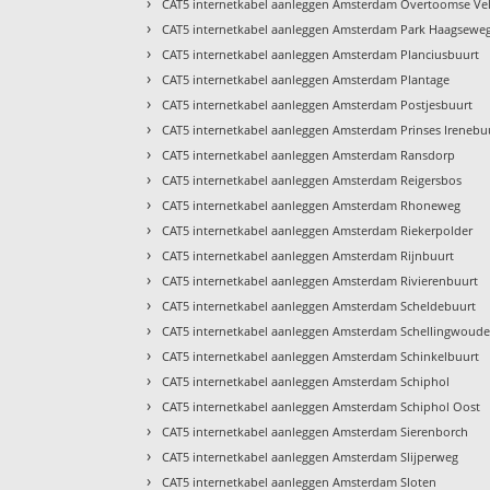
›
CAT5 internetkabel aanleggen Amsterdam Overtoomse Ve
›
CAT5 internetkabel aanleggen Amsterdam Park Haagsewe
›
CAT5 internetkabel aanleggen Amsterdam Planciusbuurt
›
CAT5 internetkabel aanleggen Amsterdam Plantage
›
CAT5 internetkabel aanleggen Amsterdam Postjesbuurt
›
CAT5 internetkabel aanleggen Amsterdam Prinses Irenebu
›
CAT5 internetkabel aanleggen Amsterdam Ransdorp
›
CAT5 internetkabel aanleggen Amsterdam Reigersbos
›
CAT5 internetkabel aanleggen Amsterdam Rhoneweg
›
CAT5 internetkabel aanleggen Amsterdam Riekerpolder
›
CAT5 internetkabel aanleggen Amsterdam Rijnbuurt
›
CAT5 internetkabel aanleggen Amsterdam Rivierenbuurt
›
CAT5 internetkabel aanleggen Amsterdam Scheldebuurt
›
CAT5 internetkabel aanleggen Amsterdam Schellingwoud
›
CAT5 internetkabel aanleggen Amsterdam Schinkelbuurt
›
CAT5 internetkabel aanleggen Amsterdam Schiphol
›
CAT5 internetkabel aanleggen Amsterdam Schiphol Oost
›
CAT5 internetkabel aanleggen Amsterdam Sierenborch
›
CAT5 internetkabel aanleggen Amsterdam Slijperweg
›
CAT5 internetkabel aanleggen Amsterdam Sloten