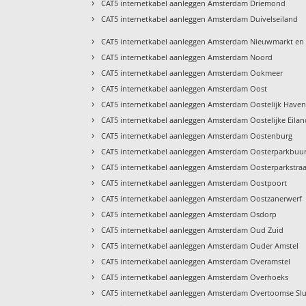
›
CAT5 internetkabel aanleggen Amsterdam Driemond
›
CAT5 internetkabel aanleggen Amsterdam Duivelseiland
›
CAT5 internetkabel aanleggen Amsterdam Nieuwmarkt en 
›
CAT5 internetkabel aanleggen Amsterdam Noord
›
CAT5 internetkabel aanleggen Amsterdam Ookmeer
›
CAT5 internetkabel aanleggen Amsterdam Oost
›
CAT5 internetkabel aanleggen Amsterdam Oostelijk Have
›
CAT5 internetkabel aanleggen Amsterdam Oostelijke Eila
›
CAT5 internetkabel aanleggen Amsterdam Oostenburg
›
CAT5 internetkabel aanleggen Amsterdam Oosterparkbuur
›
CAT5 internetkabel aanleggen Amsterdam Oosterparkstraa
›
CAT5 internetkabel aanleggen Amsterdam Oostpoort
›
CAT5 internetkabel aanleggen Amsterdam Oostzanerwerf
›
CAT5 internetkabel aanleggen Amsterdam Osdorp
›
CAT5 internetkabel aanleggen Amsterdam Oud Zuid
›
CAT5 internetkabel aanleggen Amsterdam Ouder Amstel
›
CAT5 internetkabel aanleggen Amsterdam Overamstel
›
CAT5 internetkabel aanleggen Amsterdam Overhoeks
›
CAT5 internetkabel aanleggen Amsterdam Overtoomse Slu