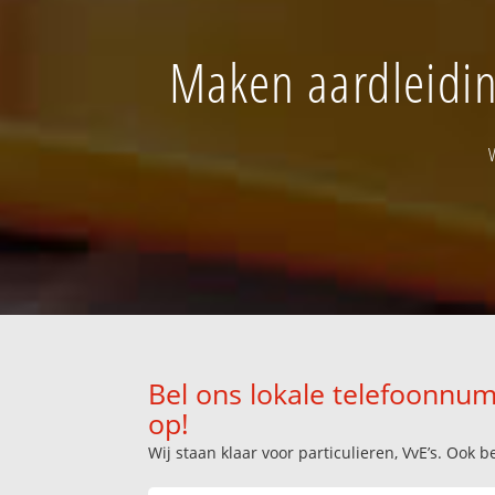
Maken aardleidin
Bel ons lokale telefoonnum
op!
Wij staan klaar voor particulieren, VvE’s. Oo