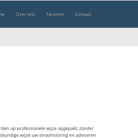
me
Over ons
Tarieven
Contact
den op professionele wijze opgepakt, zónder
deskundige wijze uw stroomstoring en adviseren