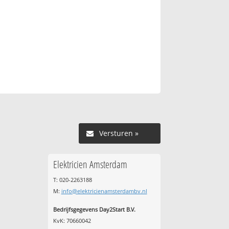
Versturen »
Elektricien Amsterdam
T: 020-2263188
M:
info@elektricienamsterdambv.nl
Bedrijfsgegevens Day2Start B.V.
KvK: 70660042