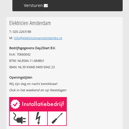
Versturen »
Elektricien Amsterdam
T: 020-2263188
M:
info@elektricienamsterdambv.nl
Bedrijfsgegevens Day2Start B.V.
KvK: 70660042
BTW: NL8584.11.684B01
IBAN: NL39 KNAB 0409 6942 23
Openingstijden
Wij zijn dag en nacht bereikbaar!
Ook in het weekend en op feestdagen