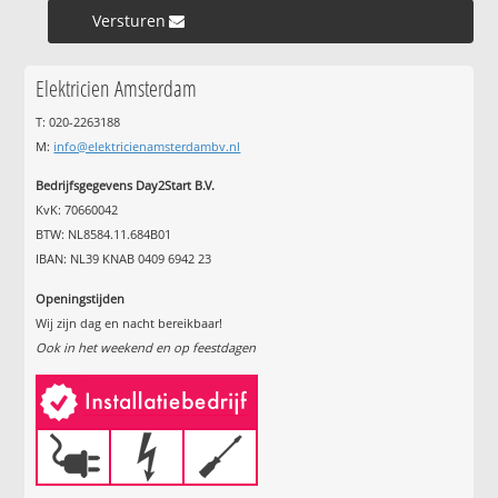
Versturen »
Elektricien Amsterdam
T: 020-2263188
M:
info@elektricienamsterdambv.nl
Bedrijfsgegevens Day2Start B.V.
KvK: 70660042
BTW: NL8584.11.684B01
IBAN: NL39 KNAB 0409 6942 23
Openingstijden
Wij zijn dag en nacht bereikbaar!
Ook in het weekend en op feestdagen