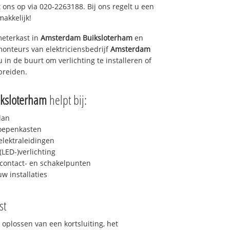
 ons op via 020-2263188. Bij ons regelt u een
makkelijk!
eterkast in
Amsterdam Buiksloterham
en
monteurs van elektriciensbedrijf
Amsterdam
u in de buurt om verlichting te installeren of
breiden.
ksloterham
helpt bij:
lan
roepenkasten
lektraleidingen
LED-)verlichting
contact- en schakelpunten
uw installaties
st
 oplossen van een kortsluiting, het