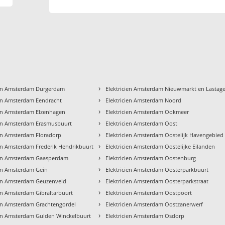
›
ien Amsterdam Durgerdam
Elektricien Amsterdam Nieuwmarkt en Lastag
›
ien Amsterdam Eendracht
Elektricien Amsterdam Noord
›
ien Amsterdam Elzenhagen
Elektricien Amsterdam Ookmeer
›
ien Amsterdam Erasmusbuurt
Elektricien Amsterdam Oost
›
ien Amsterdam Floradorp
Elektricien Amsterdam Oostelijk Havengebied
›
ien Amsterdam Frederik Hendrikbuurt
Elektricien Amsterdam Oostelijke Eilanden
›
ien Amsterdam Gaasperdam
Elektricien Amsterdam Oostenburg
›
ien Amsterdam Gein
Elektricien Amsterdam Oosterparkbuurt
›
ien Amsterdam Geuzenveld
Elektricien Amsterdam Oosterparkstraat
›
ien Amsterdam Gibraltarbuurt
Elektricien Amsterdam Oostpoort
›
ien Amsterdam Grachtengordel
Elektricien Amsterdam Oostzanerwerf
›
ien Amsterdam Gulden Winckelbuurt
Elektricien Amsterdam Osdorp