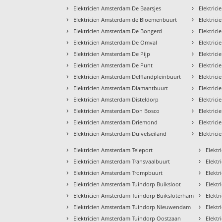
›
›
Elektricien Amsterdam De Baarsjes
Elektric
›
›
Elektricien Amsterdam de Bloemenbuurt
Elektric
›
›
Elektricien Amsterdam De Bongerd
Elektric
›
›
Elektricien Amsterdam De Omval
Elektric
›
›
Elektricien Amsterdam De Pijp
Elektric
›
›
Elektricien Amsterdam De Punt
Elektric
›
›
Elektricien Amsterdam Delflandpleinbuurt
Elektric
›
›
Elektricien Amsterdam Diamantbuurt
Elektric
›
›
Elektricien Amsterdam Disteldorp
Elektric
›
›
Elektricien Amsterdam Don Bosco
Elektric
›
›
Elektricien Amsterdam Driemond
Elektric
›
›
Elektricien Amsterdam Duivelseiland
Elektri
›
›
Elektricien Amsterdam Teleport
Elektr
›
›
Elektricien Amsterdam Transvaalbuurt
Elektr
›
›
Elektricien Amsterdam Trompbuurt
Elektr
›
›
Elektricien Amsterdam Tuindorp Buiksloot
Elektr
›
›
Elektricien Amsterdam Tuindorp Buiksloterham
Elektr
›
›
Elektricien Amsterdam Tuindorp Nieuwendam
Elektr
›
›
Elektricien Amsterdam Tuindorp Oostzaan
Elektr