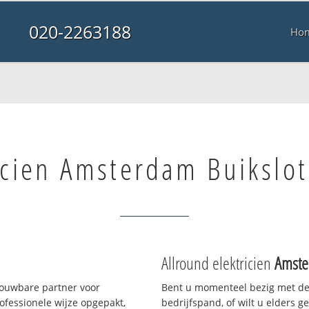
020-2263188
Ho
icien Amsterdam Buikslo
Allround elektricien
Amste
rouwbare partner voor
Bent u momenteel bezig met de
fessionele wijze opgepakt,
bedrijfspand, of wilt u elders g