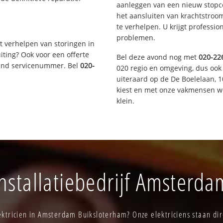
aanleggen van een nieuw stopco
het aansluiten van krachtstroo
te verhelpen. U krijgt professi
problemen.
t verhelpen van storingen in
iting? Ook voor een offerte
Bel deze avond nog met
020-22
aand servicenummer. Bel
020-
020 regio en omgeving, dus ook
uiteraard op de De Boelelaan,
kiest en met onze vakmensen w
klein.
stallatiebedrijf Amsterd
ktricien in Amsterdam Buiksloterham? Onze elektriciens staan dir