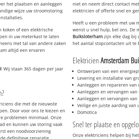
ver het plaatsen en aanleggen
niet en neem direct contact met
kundige wijze uw stroomstoring
elektricien of offerte snel en ge
nstallaties.
Heeft u een probleem met uw m
h koken of een elektrische
wenst u snel hulp, bel ons. De 
epen in uw meterkast te laten
Buiksloterham
zijn elke dag bij 
neens met tal van andere zaken
het aantal stopcontacten uit te 
am altijd een ervaren
Elektricien
Amsterdam Bui
8
! Wij staan 365 dagen per jaar
Ontwerpen van een energiep
Levering en installatie van g
Aanleggen en repareren van e
m?
Aanleggen en vervangen van (
Aanleggen en vervangen van 
triciens die met de nieuwste
Veilige en juiste aarding van 
en. Door voor ons te kiezen en
Domotica
ere problemen minimaal. Onze
Snel ter plaatse en opgelo
aad en kunnen uw storing vaak
erst een noodvoorziening
Onze elektriciens helpen bij het
de definitieve reparatie.