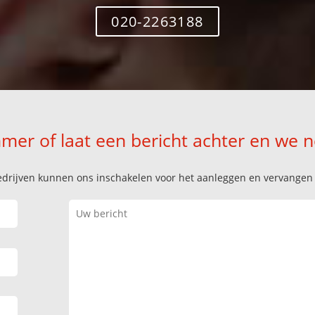
020-2263188
mer of laat een bericht achter en we 
k bedrijven kunnen ons inschakelen voor het aanleggen en vervange