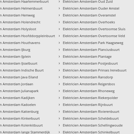
›
ien Amsterdam Haarlemmerbuurt
Elektricien Amsterdam Oud Zuid
›
ien Amsterdam Helmersbuurt
Elektricien Amsterdam Ouder Amstel
›
ien Amsterdam Hemweg
Elektricien Amsterdam Overamstel
›
ien Amsterdam Holendrecht
Elektricien Amsterdam Overhoeks
›
ien Amsterdam Holysloot
Elektricien Amsterdam Overtoomse Sluis
›
ien Amsterdam Hoofddorppleinbuurt
Elektricien Amsterdam Overtoomse Veld
›
ien Amsterdam Houthavens
Elektricien Amsterdam Park Haagseweg
›
ien Amsterdam IJburg
Elektricien Amsterdam Planciusbuurt
›
en Amsterdam IJplein
Elektricien Amsterdam Plantage
›
ien Amsterdam IJsselbuurt
Elektricien Amsterdam Postjesbuurt
›
ien Amsterdam Indische Buurt
Elektricien Amsterdam Prinses Irenebuurt
›
ien Amsterdam Java Eiland
Elektricien Amsterdam Ransdorp
›
ien Amsterdam Jordaan
Elektricien Amsterdam Reigersbos
›
ien Amsterdam Julianapark
Elektricien Amsterdam Rhoneweg
›
ien Amsterdam Kadijken
Elektricien Amsterdam Riekerpolder
›
ien Amsterdam Kadoelen
Elektricien Amsterdam Rijnbuurt
›
ien Amsterdam Kattenburg
Elektricien Amsterdam Rivierenbuurt
›
ien Amsterdam Kinkerbuurt
Elektricien Amsterdam Scheldebuurt
›
ien Amsterdam Kolenkitbuurt
Elektricien Amsterdam Schellingwoude
›
ien Amsterdam lange Stammerdijk
Elektricien Amsterdam Schinkelbuurt