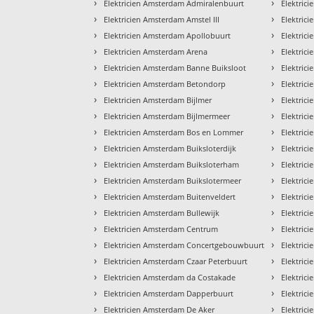
›
›
Elektricien Amsterdam Admiralenbuurt
Elektric
›
›
Elektricien Amsterdam Amstel III
Elektric
›
›
Elektricien Amsterdam Apollobuurt
Elektric
›
›
Elektricien Amsterdam Arena
Elektric
›
›
Elektricien Amsterdam Banne Buiksloot
Elektric
›
›
Elektricien Amsterdam Betondorp
Elektric
›
›
Elektricien Amsterdam Bijlmer
Elektric
›
›
Elektricien Amsterdam Bijlmermeer
Elektric
›
›
Elektricien Amsterdam Bos en Lommer
Elektrici
›
›
Elektricien Amsterdam Buiksloterdijk
Elektric
›
›
Elektricien Amsterdam Buiksloterham
Elektric
›
›
Elektricien Amsterdam Buikslotermeer
Elektric
›
›
Elektricien Amsterdam Buitenveldert
Elektric
›
›
Elektricien Amsterdam Bullewijk
Elektric
›
›
Elektricien Amsterdam Centrum
Elektric
›
›
Elektricien Amsterdam Concertgebouwbuurt
Elektric
›
›
Elektricien Amsterdam Czaar Peterbuurt
Elektric
›
›
Elektricien Amsterdam da Costakade
Elektric
›
›
Elektricien Amsterdam Dapperbuurt
Elektric
›
›
Elektricien Amsterdam De Aker
Elektric