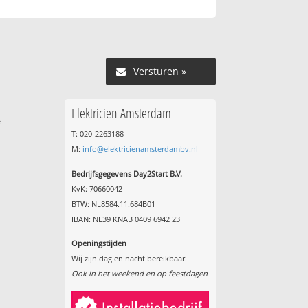
Versturen »
Elektricien Amsterdam
e
T: 020-2263188
M:
info@elektricienamsterdambv.nl
Bedrijfsgegevens Day2Start B.V.
KvK: 70660042
BTW: NL8584.11.684B01
IBAN: NL39 KNAB 0409 6942 23
Openingstijden
Wij zijn dag en nacht bereikbaar!
Ook in het weekend en op feestdagen