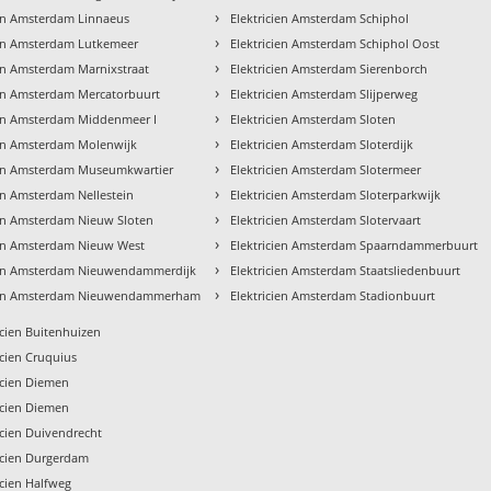
›
ien Amsterdam Linnaeus
Elektricien Amsterdam Schiphol
›
ien Amsterdam Lutkemeer
Elektricien Amsterdam Schiphol Oost
›
ien Amsterdam Marnixstraat
Elektricien Amsterdam Sierenborch
›
ien Amsterdam Mercatorbuurt
Elektricien Amsterdam Slijperweg
›
ien Amsterdam Middenmeer I
Elektricien Amsterdam Sloten
›
ien Amsterdam Molenwijk
Elektricien Amsterdam Sloterdijk
›
ien Amsterdam Museumkwartier
Elektricien Amsterdam Slotermeer
›
ien Amsterdam Nellestein
Elektricien Amsterdam Sloterparkwijk
›
ien Amsterdam Nieuw Sloten
Elektricien Amsterdam Slotervaart
›
ien Amsterdam Nieuw West
Elektricien Amsterdam Spaarndammerbuurt
›
ien Amsterdam Nieuwendammerdijk
Elektricien Amsterdam Staatsliedenbuurt
›
cien Amsterdam Nieuwendammerham
Elektricien Amsterdam Stadionbuurt
icien Buitenhuizen
icien Cruquius
icien Diemen
icien Diemen
icien Duivendrecht
icien Durgerdam
icien Halfweg