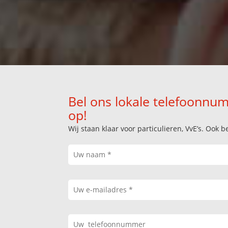
Bel ons lokale telefoonnum
op!
Wij staan klaar voor particulieren, VvE’s. Oo