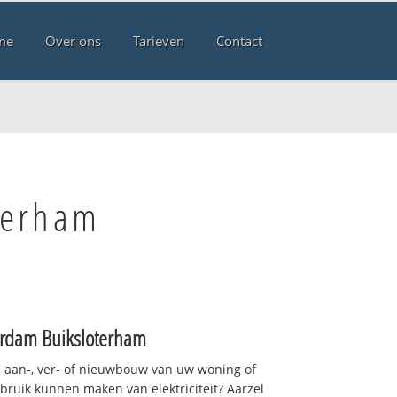
me
Over ons
Tarieven
Contact
terham
rdam Buiksloterham
 aan-, ver- of nieuwbouw van uw woning of
ebruik kunnen maken van elektriciteit? Aarzel