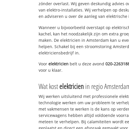
zónder overlast. Wij geven deskundig advies o
van elektro-installaties. Wij verhelpen op des
en adviseren u over de aanleg van elektrische i
Wanneer u bijvoorbeeld overstapt op elektrisc
kachel, kan het noodzakelijk zijn om extra gro
maken. De elektricien in Amsterdam kan u eve
helpen. Schakel bij een stroomstoring Amsterd
elektriciensbedrijf in.
Voor
elektricien
belt u deze avond
020-226318
voor u klaar.
Wat kost
elektricien
in regio Amsterda
Wij werken uitsluitend met professionele elek
technologie werken om uw probleem te verhelp
met vakmensen te werken is de kans op verd
servicewagens hebben altijd voldoende voorr
meteen te verhelpen. Bij calamiteiten wordt e
geplaatst en direct een afspraak gemaakt voor 