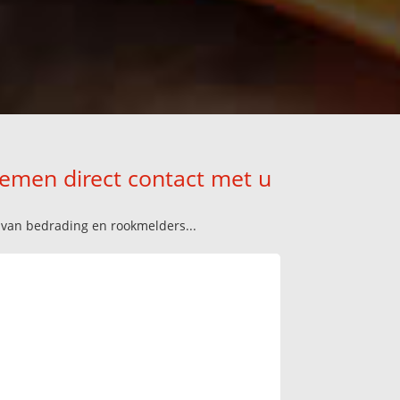
nemen direct contact met u
n van bedrading en rookmelders...