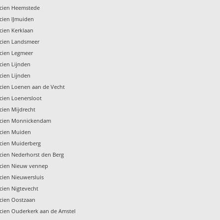
icien Heemstede
icien IJmuiden
icien Kerklaan
icien Landsmeer
icien Legmeer
icien Lijnden
icien Lijnden
icien Loenen aan de Vecht
icien Loenersloot
icien Mijdrecht
ricien Monnickendam
icien Muiden
icien Muiderberg
icien Nederhorst den Berg
ricien Nieuw vennep
icien Nieuwersluis
icien Nigtevecht
icien Oostzaan
icien Ouderkerk aan de Amstel