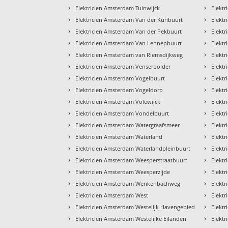
›
›
Elektricien Amsterdam Tuinwijck
Elektr
›
›
Elektricien Amsterdam Van der Kunbuurt
Elektr
›
›
Elektricien Amsterdam Van der Pekbuurt
Elektr
›
›
Elektricien Amsterdam Van Lennepbuurt
Elektr
›
›
Elektricien Amsterdam van Riemsdijkweg
Elektr
›
›
Elektricien Amsterdam Venserpolder
Elektr
›
›
Elektricien Amsterdam Vogelbuurt
Elektr
›
›
Elektricien Amsterdam Vogeldorp
Elektr
›
›
Elektricien Amsterdam Volewijck
Elektr
›
›
Elektricien Amsterdam Vondelbuurt
Elektr
›
›
Elektricien Amsterdam Watergraafsmeer
Elekt
›
›
Elektricien Amsterdam Waterland
Elektr
›
›
Elektricien Amsterdam Waterlandpleinbuurt
Elektr
›
›
Elektricien Amsterdam Weesperstraatbuurt
Elektr
›
›
Elektricien Amsterdam Weesperzijde
Elekt
›
›
Elektricien Amsterdam Wenkenbachweg
Elektr
›
›
Elektricien Amsterdam West
Elektr
›
›
Elektricien Amsterdam Westelijk Havengebied
Elektr
›
›
Elektricien Amsterdam Westelijke Eilanden
Elektr