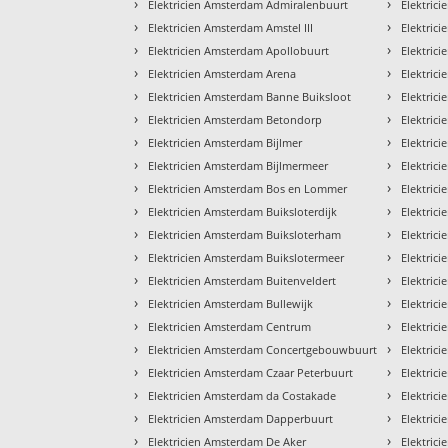
›
›
Elektricien Amsterdam Admiralenbuurt
Elektric
›
›
Elektricien Amsterdam Amstel III
Elektric
›
›
Elektricien Amsterdam Apollobuurt
Elektric
›
›
Elektricien Amsterdam Arena
Elektric
›
›
Elektricien Amsterdam Banne Buiksloot
Elektric
›
›
Elektricien Amsterdam Betondorp
Elektric
›
›
Elektricien Amsterdam Bijlmer
Elektric
›
›
Elektricien Amsterdam Bijlmermeer
Elektric
›
›
Elektricien Amsterdam Bos en Lommer
Elektrici
›
›
Elektricien Amsterdam Buiksloterdijk
Elektric
›
›
Elektricien Amsterdam Buiksloterham
Elektric
›
›
Elektricien Amsterdam Buikslotermeer
Elektric
›
›
Elektricien Amsterdam Buitenveldert
Elektric
›
›
Elektricien Amsterdam Bullewijk
Elektric
›
›
Elektricien Amsterdam Centrum
Elektric
›
›
Elektricien Amsterdam Concertgebouwbuurt
Elektric
›
›
Elektricien Amsterdam Czaar Peterbuurt
Elektric
›
›
Elektricien Amsterdam da Costakade
Elektric
›
›
Elektricien Amsterdam Dapperbuurt
Elektric
›
›
Elektricien Amsterdam De Aker
Elektric