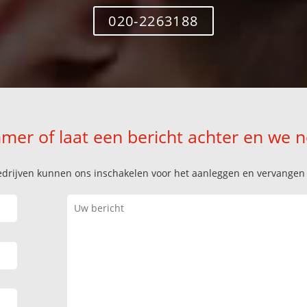
020-2263188
mer of laat een bericht achter en we 
k bedrijven kunnen ons inschakelen voor het aanleggen en vervange