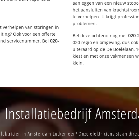
aanleggen van een nieuw stopco
het aansluiten van krachtstroo
te verhelpen. U krijgt professi
problemen.
t verhelpen van storingen in
iting? Ook voor een offerte
Bel deze ochtend nog met
020-
aand servicenummer. Bel
020-
020 regio en omgeving, dus ook
uiteraard op de De Boelelaan,
kiest en met onze vakmensen w
klein.
Installatiebedrijf Amste
lektricien in Amsterdam Lutkemeer? Onze elektriciens staan direc