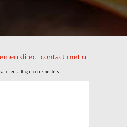
nemen direct contact met u
n van bedrading en rookmelders...