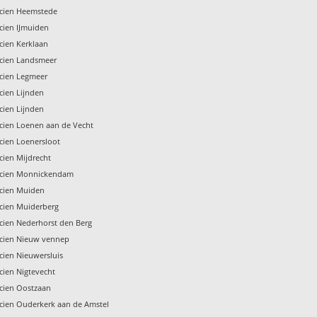
icien Heemstede
icien IJmuiden
icien Kerklaan
icien Landsmeer
icien Legmeer
icien Lijnden
icien Lijnden
icien Loenen aan de Vecht
icien Loenersloot
icien Mijdrecht
ricien Monnickendam
icien Muiden
icien Muiderberg
icien Nederhorst den Berg
ricien Nieuw vennep
icien Nieuwersluis
icien Nigtevecht
icien Oostzaan
icien Ouderkerk aan de Amstel