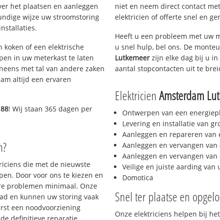
ver het plaatsen en aanleggen
niet en neem direct contact met
kundige wijze uw stroomstoring
elektricien of offerte snel en ge
nstallaties.
Heeft u een probleem met uw m
h koken of een elektrische
u snel hulp, bel ons. De monteu
epen in uw meterkast te laten
Lutkemeer
zijn elke dag bij u in
neens met tal van andere zaken
aantal stopcontacten uit te bre
am altijd een ervaren
Elektricien
Amsterdam Lu
188
! Wij staan 365 dagen per
Ontwerpen van een energiep
Levering en installatie van g
Aanleggen en repareren van e
m?
Aanleggen en vervangen van (
Aanleggen en vervangen van 
triciens die met de nieuwste
Veilige en juiste aarding van 
en. Door voor ons te kiezen en
Domotica
ere problemen minimaal. Onze
Snel ter plaatse en opgelo
aad en kunnen uw storing vaak
erst een noodvoorziening
Onze elektriciens helpen bij het
de definitieve reparatie.