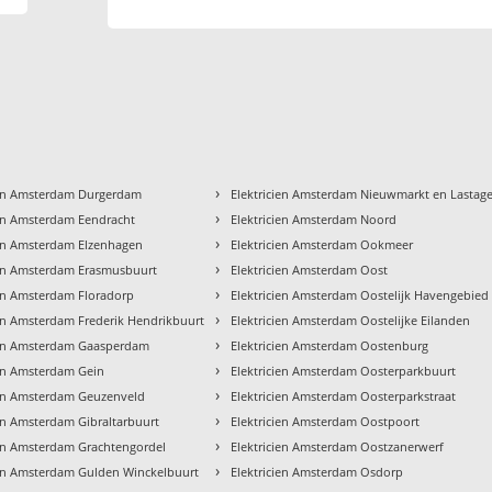
›
ien Amsterdam Durgerdam
Elektricien Amsterdam Nieuwmarkt en Lastag
›
ien Amsterdam Eendracht
Elektricien Amsterdam Noord
›
ien Amsterdam Elzenhagen
Elektricien Amsterdam Ookmeer
›
ien Amsterdam Erasmusbuurt
Elektricien Amsterdam Oost
›
ien Amsterdam Floradorp
Elektricien Amsterdam Oostelijk Havengebied
›
ien Amsterdam Frederik Hendrikbuurt
Elektricien Amsterdam Oostelijke Eilanden
›
ien Amsterdam Gaasperdam
Elektricien Amsterdam Oostenburg
›
ien Amsterdam Gein
Elektricien Amsterdam Oosterparkbuurt
›
ien Amsterdam Geuzenveld
Elektricien Amsterdam Oosterparkstraat
›
ien Amsterdam Gibraltarbuurt
Elektricien Amsterdam Oostpoort
›
ien Amsterdam Grachtengordel
Elektricien Amsterdam Oostzanerwerf
›
ien Amsterdam Gulden Winckelbuurt
Elektricien Amsterdam Osdorp