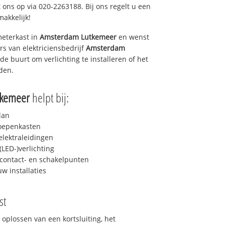
 ons op via 020-2263188. Bij ons regelt u een
makkelijk!
eterkast in
Amsterdam Lutkemeer
en wenst
rs van elektriciensbedrijf
Amsterdam
 de buurt om verlichting te installeren of het
iden.
tkemeer
helpt bij:
lan
roepenkasten
lektraleidingen
LED-)verlichting
contact- en schakelpunten
uw installaties
st
 oplossen van een kortsluiting, het