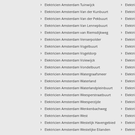
›
›
Elektricien Amsterdam Tuinwijck
Elektr
›
›
Elektricien Amsterdam Van der Kunbuurt
Elektr
›
›
Elektricien Amsterdam Van der Pekbuurt
Elektr
›
›
Elektricien Amsterdam Van Lennepbuurt
Elektr
›
›
Elektricien Amsterdam van Riemsdijkweg
Elektr
›
›
Elektricien Amsterdam Venserpolder
Elektr
›
›
Elektricien Amsterdam Vogelbuurt
Elektr
›
›
Elektricien Amsterdam Vogeldorp
Elektr
›
›
Elektricien Amsterdam Volewijck
Elektr
›
›
Elektricien Amsterdam Vondelbuurt
Elektr
›
›
Elektricien Amsterdam Watergraafsmeer
Elekt
›
›
Elektricien Amsterdam Waterland
Elektr
›
›
Elektricien Amsterdam Waterlandpleinbuurt
Elektr
›
›
Elektricien Amsterdam Weesperstraatbuurt
Elektr
›
›
Elektricien Amsterdam Weesperzijde
Elekt
›
›
Elektricien Amsterdam Wenkenbachweg
Elektr
›
›
Elektricien Amsterdam West
Elektr
›
›
Elektricien Amsterdam Westelijk Havengebied
Elektr
›
›
Elektricien Amsterdam Westelijke Eilanden
Elektr