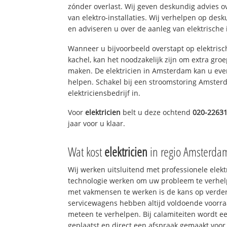
zónder overlast. Wij geven deskundig advies o
van elektro-installaties. Wij verhelpen op des
en adviseren u over de aanleg van elektrische i
Wanneer u bijvoorbeeld overstapt op elektrisc
kachel, kan het noodzakelijk zijn om extra gro
maken. De elektricien in Amsterdam kan u eve
helpen. Schakel bij een stroomstoring Amsterd
elektriciensbedrijf in.
Voor
elektricien
belt u deze ochtend
020-2263
jaar voor u klaar.
Wat kost
elektricien
in regio Amsterda
Wij werken uitsluitend met professionele elek
technologie werken om uw probleem te verhelp
met vakmensen te werken is de kans op verd
servicewagens hebben altijd voldoende voorr
meteen te verhelpen. Bij calamiteiten wordt e
geplaatst en direct een afspraak gemaakt voor 