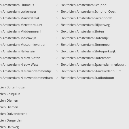
›
ien Amsterdam Linnaeus
Elektricien Amsterdam Schiphol
›
ien Amsterdam Lutkemeer
Elektricien Amsterdam Schiphol Oost
›
ien Amsterdam Marnixstraat
Elektricien Amsterdam Sierenborch
›
ien Amsterdam Mercatorbuurt
Elektricien Amsterdam Slijperweg
›
ien Amsterdam Middenmeer I
Elektricien Amsterdam Sloten
›
ien Amsterdam Molenwijk
Elektricien Amsterdam Sloterdijk
›
ien Amsterdam Museumkwartier
Elektricien Amsterdam Slotermeer
›
ien Amsterdam Nellestein
Elektricien Amsterdam Sloterparkwijk
›
ien Amsterdam Nieuw Sloten
Elektricien Amsterdam Slotervaart
›
ien Amsterdam Nieuw West
Elektricien Amsterdam Spaarndammerbuurt
›
ien Amsterdam Nieuwendammerdijk
Elektricien Amsterdam Staatsliedenbuurt
›
cien Amsterdam Nieuwendammerham
Elektricien Amsterdam Stadionbuurt
icien Buitenhuizen
icien Cruquius
icien Diemen
icien Diemen
icien Duivendrecht
icien Durgerdam
icien Halfweg