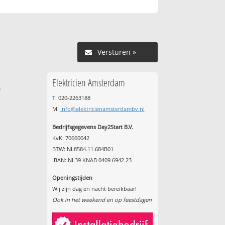
Versturen »
Elektricien Amsterdam
e
T: 020-2263188
M:
info@elektricienamsterdambv.nl
Bedrijfsgegevens Day2Start B.V.
KvK: 70660042
BTW: NL8584.11.684B01
IBAN: NL39 KNAB 0409 6942 23
Openingstijden
Wij zijn dag en nacht bereikbaar!
Ook in het weekend en op feestdagen