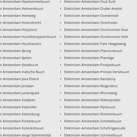
›
ien Amsterdam Haarlemmerbuurt
Elektricien Amsterdam Oud Zuid
›
ien Amsterdam Helmersbuurt
Elektricien Amsterdam Ouder Amstel
›
ien Amsterdam Hemweg
Elektricien Amsterdam Overamstel
›
ien Amsterdam Holendrecht
Elektricien Amsterdam Overhoeks
›
ien Amsterdam Holysloot
Elektricien Amsterdam Overtoomse Sluis
›
ien Amsterdam Hoofddorppleinbuurt
Elektricien Amsterdam Overtoomse Veld
›
ien Amsterdam Houthavens
Elektricien Amsterdam Park Haagseweg
›
ien Amsterdam IJburg
Elektricien Amsterdam Planciusbuurt
›
en Amsterdam IJplein
Elektricien Amsterdam Plantage
›
ien Amsterdam IJsselbuurt
Elektricien Amsterdam Postjesbuurt
›
ien Amsterdam Indische Buurt
Elektricien Amsterdam Prinses Irenebuurt
›
ien Amsterdam Java Eiland
Elektricien Amsterdam Ransdorp
›
ien Amsterdam Jordaan
Elektricien Amsterdam Reigersbos
›
ien Amsterdam Julianapark
Elektricien Amsterdam Rhoneweg
›
ien Amsterdam Kadijken
Elektricien Amsterdam Riekerpolder
›
ien Amsterdam Kadoelen
Elektricien Amsterdam Rijnbuurt
›
ien Amsterdam Kattenburg
Elektricien Amsterdam Rivierenbuurt
›
ien Amsterdam Kinkerbuurt
Elektricien Amsterdam Scheldebuurt
›
ien Amsterdam Kolenkitbuurt
Elektricien Amsterdam Schellingwoude
›
ien Amsterdam lange Stammerdijk
Elektricien Amsterdam Schinkelbuurt