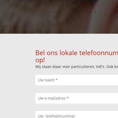
Bel ons lokale telefoonnum
op!
Wij staan klaar voor particulieren, VvE’s. Oo