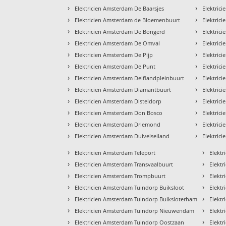
›
›
Elektricien Amsterdam De Baarsjes
Elektric
›
›
Elektricien Amsterdam de Bloemenbuurt
Elektric
›
›
Elektricien Amsterdam De Bongerd
Elektric
›
›
Elektricien Amsterdam De Omval
Elektric
›
›
Elektricien Amsterdam De Pijp
Elektric
›
›
Elektricien Amsterdam De Punt
Elektric
›
›
Elektricien Amsterdam Delflandpleinbuurt
Elektric
›
›
Elektricien Amsterdam Diamantbuurt
Elektric
›
›
Elektricien Amsterdam Disteldorp
Elektric
›
›
Elektricien Amsterdam Don Bosco
Elektric
›
›
Elektricien Amsterdam Driemond
Elektric
›
›
Elektricien Amsterdam Duivelseiland
Elektri
›
›
Elektricien Amsterdam Teleport
Elektr
›
›
Elektricien Amsterdam Transvaalbuurt
Elektr
›
›
Elektricien Amsterdam Trompbuurt
Elektr
›
›
Elektricien Amsterdam Tuindorp Buiksloot
Elektr
›
›
Elektricien Amsterdam Tuindorp Buiksloterham
Elektr
›
›
Elektricien Amsterdam Tuindorp Nieuwendam
Elektr
›
›
Elektricien Amsterdam Tuindorp Oostzaan
Elektr