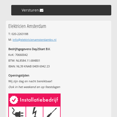
Versturen »
Elektricien Amsterdam
T: 020-2263188
M:
info@elektricienamsterdambv.nl
Bedrijfsgegevens Day2Start B.V.
KvK: 70660042
BTW: NL8584.11.684B01
IBAN: NL39 KNAB 0409 6942 23
Openingstijden
Wij zijn dag en nacht bereikbaar!
Ook in het weekend en op feestdagen