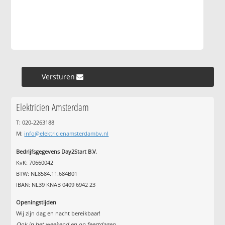
Versturen »
Elektricien Amsterdam
T: 020-2263188
M:
info@elektricienamsterdambv.nl
Bedrijfsgegevens Day2Start B.V.
KvK: 70660042
BTW: NL8584.11.684B01
IBAN: NL39 KNAB 0409 6942 23
Openingstijden
Wij zijn dag en nacht bereikbaar!
Ook in het weekend en op feestdagen