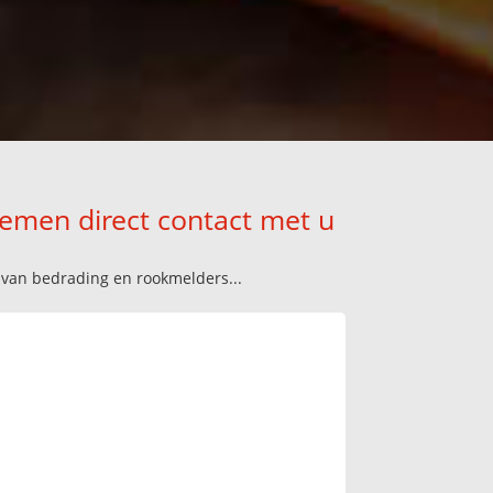
nemen direct contact met u
n van bedrading en rookmelders...