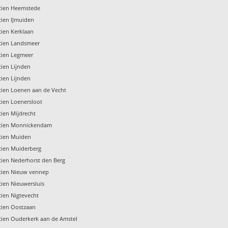
icien Heemstede
icien IJmuiden
icien Kerklaan
icien Landsmeer
icien Legmeer
icien Lijnden
icien Lijnden
icien Loenen aan de Vecht
icien Loenersloot
icien Mijdrecht
ricien Monnickendam
icien Muiden
icien Muiderberg
icien Nederhorst den Berg
icien Nieuw vennep
icien Nieuwersluis
icien Nigtevecht
icien Oostzaan
icien Ouderkerk aan de Amstel