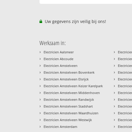
Uw gegevens zijn veilig bij ons!
Werkzaam in:
›
›
Electricien Aalsmeer
Electric
›
›
Electricien Abcoude
Electric
›
›
Electricien Amstelveen
Electric
›
›
Electricien Amstelveen Bovenkerk
Electric
›
›
Electricien Amstelveen Elsrijck
Electric
›
›
Electricien Amstelveen Keizer Karelpark
Electric
›
›
Electricien Amstelveen Middenhoven
Electric
›
›
Electricien Amstelveen Randwijck
Electric
›
›
Electricien Amstelveen Stadshart
Electric
›
›
Electricien Amstelveen Waardhuizen
Electric
›
›
Electricien Amstelveen Westwijk
Electric
›
›
Electricien Amsterdam
Electric