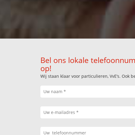
Bel ons lokale telefoonnum
op!
Wij staan klaar voor particulieren, VvE’s. Oo