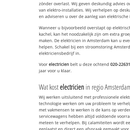
zónder overlast. Wij geven deskundig advies o
van elektro-installaties. Wij verhelpen op des
en adviseren u over de aanleg van elektrische i
Wanneer u bijvoorbeeld overstapt op elektrisc
kachel, kan het noodzakelijk zijn om extra gro
maken. De elektricien in Amsterdam kan u eve
helpen. Schakel bij een stroomstoring Amsterd
elektriciensbedrijf in.
Voor
electricien
belt u deze ochtend
020-2263
jaar voor u klaar.
Wat kost
electricien
in regio Amsterda
Wij werken uitsluitend met professionele elek
technologie werken om uw probleem te verhelp
met vakmensen te werken is de kans op verd
servicewagens hebben altijd voldoende voorr
meteen te verhelpen. Bij calamiteiten wordt e
geplaatst en direct een afspraak gemaakt voor 