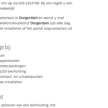
 ons op via 020-2263188. Bij ons regelt u een
makkelijk!
eterkast in
Durgerdam
en wenst u snel
elektriciensbedrijf
Durgerdam
zijn elke dag
 te installeren of het aantal stopcontacten uit
t bij:
lan
roepenkasten
lektraleidingen
LED-)verlichting
contact- en schakelpunten
uw installaties
st
 oplossen van een kortsluiting, het