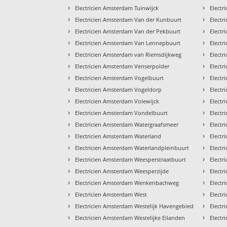
›
›
Electricien Amsterdam Tuinwijck
Electr
›
›
Electricien Amsterdam Van der Kunbuurt
Electr
›
›
Electricien Amsterdam Van der Pekbuurt
Electr
›
›
Electricien Amsterdam Van Lennepbuurt
Electr
›
›
Electricien Amsterdam van Riemsdijkweg
Electr
›
›
Electricien Amsterdam Venserpolder
Electr
›
›
Electricien Amsterdam Vogelbuurt
Electr
›
›
Electricien Amsterdam Vogeldorp
Electr
›
›
Electricien Amsterdam Volewijck
Electr
›
›
Electricien Amsterdam Vondelbuurt
Electr
›
›
Electricien Amsterdam Watergraafsmeer
Elect
›
›
Electricien Amsterdam Waterland
Electr
›
›
Electricien Amsterdam Waterlandpleinbuurt
Electr
›
›
Electricien Amsterdam Weesperstraatbuurt
Electr
›
›
Electricien Amsterdam Weesperzijde
Electr
›
›
Electricien Amsterdam Wenkenbachweg
Electr
›
›
Electricien Amsterdam West
Electr
›
›
Electricien Amsterdam Westelijk Havengebied
Electr
›
›
Electricien Amsterdam Westelijke Eilanden
Electr