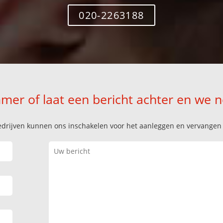
020-2263188
mer of laat een bericht achter en we 
k bedrijven kunnen ons inschakelen voor het aanleggen en vervange