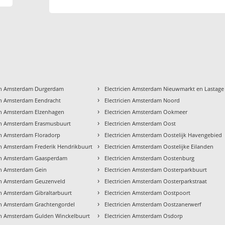
›
ien Amsterdam Durgerdam
Electricien Amsterdam Nieuwmarkt en Lastage
›
ien Amsterdam Eendracht
Electricien Amsterdam Noord
›
ien Amsterdam Elzenhagen
Electricien Amsterdam Ookmeer
›
ien Amsterdam Erasmusbuurt
Electricien Amsterdam Oost
›
ien Amsterdam Floradorp
Electricien Amsterdam Oostelijk Havengebied
›
ien Amsterdam Frederik Hendrikbuurt
Electricien Amsterdam Oostelijke Eilanden
›
ien Amsterdam Gaasperdam
Electricien Amsterdam Oostenburg
›
ien Amsterdam Gein
Electricien Amsterdam Oosterparkbuurt
›
ien Amsterdam Geuzenveld
Electricien Amsterdam Oosterparkstraat
›
ien Amsterdam Gibraltarbuurt
Electricien Amsterdam Oostpoort
›
ien Amsterdam Grachtengordel
Electricien Amsterdam Oostzanerwerf
›
ien Amsterdam Gulden Winckelbuurt
Electricien Amsterdam Osdorp