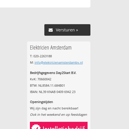
Versturen »
Elektricien Amsterdam
T: 020-2263188
M:
info@elektricienamsterdambv.nl
Bedrijfsgegevens Day2Start B.V.
KvK: 70660042
BTW: NL8584.11.684B01
IBAN: NL39 KNAB 0409 6942 23
Openingstijden
Wij zijn dag en nacht bereikbaar!
Ook in het weekend en op feestdagen