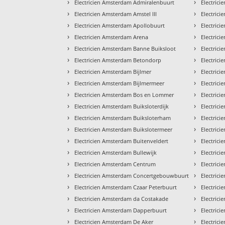
›
›
Electricien Amsterdam Admiralenbuurt
Electric
›
›
Electricien Amsterdam Amstel III
Electric
›
›
Electricien Amsterdam Apollobuurt
Electric
›
›
Electricien Amsterdam Arena
Electric
›
›
Electricien Amsterdam Banne Buiksloot
Electric
›
›
Electricien Amsterdam Betondorp
Electric
›
›
Electricien Amsterdam Bijlmer
Electric
›
›
Electricien Amsterdam Bijlmermeer
Electrici
›
›
Electricien Amsterdam Bos en Lommer
Electrici
›
›
Electricien Amsterdam Buiksloterdijk
Electrici
›
›
Electricien Amsterdam Buiksloterham
Electric
›
›
Electricien Amsterdam Buikslotermeer
Electrici
›
›
Electricien Amsterdam Buitenveldert
Electric
›
›
Electricien Amsterdam Bullewijk
Electric
›
›
Electricien Amsterdam Centrum
Electric
›
›
Electricien Amsterdam Concertgebouwbuurt
Electric
›
›
Electricien Amsterdam Czaar Peterbuurt
Electric
›
›
Electricien Amsterdam da Costakade
Electric
›
›
Electricien Amsterdam Dapperbuurt
Electric
›
›
Electricien Amsterdam De Aker
Electric