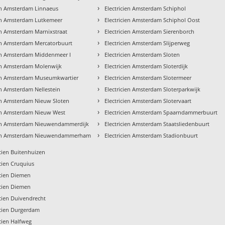
›
ien Amsterdam Linnaeus
Electricien Amsterdam Schiphol
›
ien Amsterdam Lutkemeer
Electricien Amsterdam Schiphol Oost
›
ien Amsterdam Marnixstraat
Electricien Amsterdam Sierenborch
›
ien Amsterdam Mercatorbuurt
Electricien Amsterdam Slijperweg
›
ien Amsterdam Middenmeer I
Electricien Amsterdam Sloten
›
ien Amsterdam Molenwijk
Electricien Amsterdam Sloterdijk
›
ien Amsterdam Museumkwartier
Electricien Amsterdam Slotermeer
›
en Amsterdam Nellestein
Electricien Amsterdam Sloterparkwijk
›
ien Amsterdam Nieuw Sloten
Electricien Amsterdam Slotervaart
›
ien Amsterdam Nieuw West
Electricien Amsterdam Spaarndammerbuurt
›
ien Amsterdam Nieuwendammerdijk
Electricien Amsterdam Staatsliedenbuurt
›
cien Amsterdam Nieuwendammerham
Electricien Amsterdam Stadionbuurt
icien Buitenhuizen
icien Cruquius
icien Diemen
icien Diemen
icien Duivendrecht
icien Durgerdam
icien Halfweg