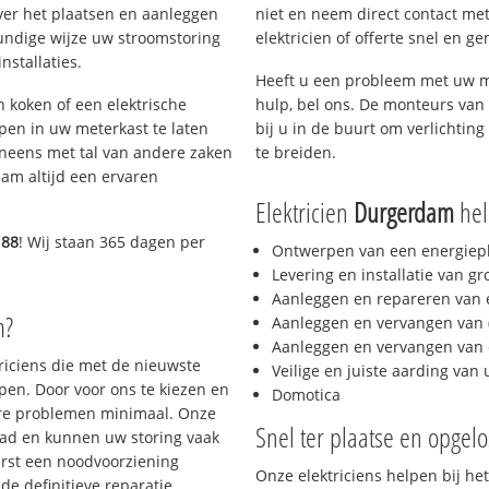
ver het plaatsen en aanleggen
niet en neem direct contact met
kundige wijze uw stroomstoring
elektricien of offerte snel en ge
nstallaties.
Heeft u een probleem met uw m
h koken of een elektrische
hulp, bel ons. De monteurs van 
epen in uw meterkast te laten
bij u in de buurt om verlichting
neens met tal van andere zaken
te breiden.
am altijd een ervaren
Elektricien
Durgerdam
help
188
! Wij staan 365 dagen per
Ontwerpen van een energiep
Levering en installatie van g
Aanleggen en repareren van e
m?
Aanleggen en vervangen van (
Aanleggen en vervangen van 
triciens die met de nieuwste
Veilige en juiste aarding van 
en. Door voor ons te kiezen en
Domotica
ere problemen minimaal. Onze
Snel ter plaatse en opgelo
aad en kunnen uw storing vaak
erst een noodvoorziening
Onze elektriciens helpen bij het
de definitieve reparatie.