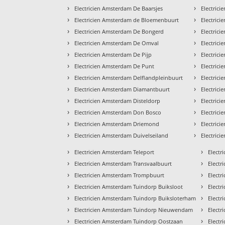
›
›
Electricien Amsterdam De Baarsjes
Electric
›
›
Electricien Amsterdam de Bloemenbuurt
Electric
›
›
Electricien Amsterdam De Bongerd
Electric
›
›
Electricien Amsterdam De Omval
Electric
›
›
Electricien Amsterdam De Pijp
Electric
›
›
Electricien Amsterdam De Punt
Electric
›
›
Electricien Amsterdam Delflandpleinbuurt
Electric
›
›
Electricien Amsterdam Diamantbuurt
Electrici
›
›
Electricien Amsterdam Disteldorp
Electric
›
›
Electricien Amsterdam Don Bosco
Electric
›
›
Electricien Amsterdam Driemond
Electric
›
›
Electricien Amsterdam Duivelseiland
Electri
›
›
Electricien Amsterdam Teleport
Electr
›
›
Electricien Amsterdam Transvaalbuurt
Electr
›
›
Electricien Amsterdam Trompbuurt
Electr
›
›
Electricien Amsterdam Tuindorp Buiksloot
Electr
›
›
Electricien Amsterdam Tuindorp Buiksloterham
Electr
›
›
Electricien Amsterdam Tuindorp Nieuwendam
Electr
›
›
Electricien Amsterdam Tuindorp Oostzaan
Electr