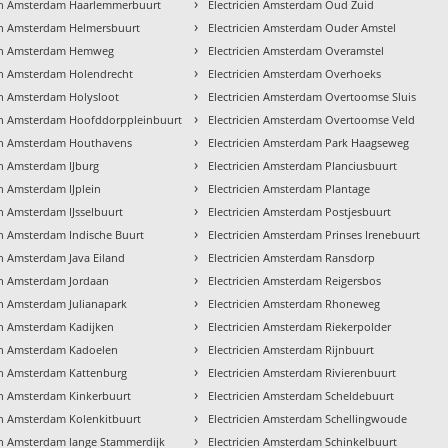
›
ien Amsterdam Haarlemmerbuurt
Electricien Amsterdam Oud Zuid
›
ien Amsterdam Helmersbuurt
Electricien Amsterdam Ouder Amstel
›
ien Amsterdam Hemweg
Electricien Amsterdam Overamstel
›
ien Amsterdam Holendrecht
Electricien Amsterdam Overhoeks
›
ien Amsterdam Holysloot
Electricien Amsterdam Overtoomse Sluis
›
ien Amsterdam Hoofddorppleinbuurt
Electricien Amsterdam Overtoomse Veld
›
ien Amsterdam Houthavens
Electricien Amsterdam Park Haagseweg
›
en Amsterdam IJburg
Electricien Amsterdam Planciusbuurt
›
en Amsterdam IJplein
Electricien Amsterdam Plantage
›
en Amsterdam IJsselbuurt
Electricien Amsterdam Postjesbuurt
›
ien Amsterdam Indische Buurt
Electricien Amsterdam Prinses Irenebuurt
›
en Amsterdam Java Eiland
Electricien Amsterdam Ransdorp
›
ien Amsterdam Jordaan
Electricien Amsterdam Reigersbos
›
ien Amsterdam Julianapark
Electricien Amsterdam Rhoneweg
›
ien Amsterdam Kadijken
Electricien Amsterdam Riekerpolder
›
ien Amsterdam Kadoelen
Electricien Amsterdam Rijnbuurt
›
ien Amsterdam Kattenburg
Electricien Amsterdam Rivierenbuurt
›
ien Amsterdam Kinkerbuurt
Electricien Amsterdam Scheldebuurt
›
ien Amsterdam Kolenkitbuurt
Electricien Amsterdam Schellingwoude
›
ien Amsterdam lange Stammerdijk
Electricien Amsterdam Schinkelbuurt