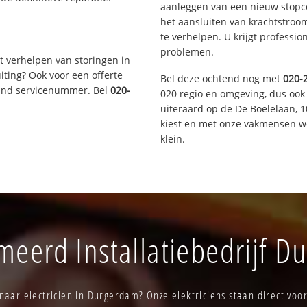
aanleggen van een nieuw stopco
het aansluiten van krachtstroo
te verhelpen. U krijgt professi
problemen.
t verhelpen van storingen in
iting? Ook voor een offerte
Bel deze ochtend nog met
020-
aand servicenummer. Bel
020-
020 regio en omgeving, dus ook
uiteraard op de De Boelelaan,
kiest en met onze vakmensen w
klein.
eerd Installatiebedrijf 
naar electricien in Durgerdam? Onze elektriciens staan direct voor