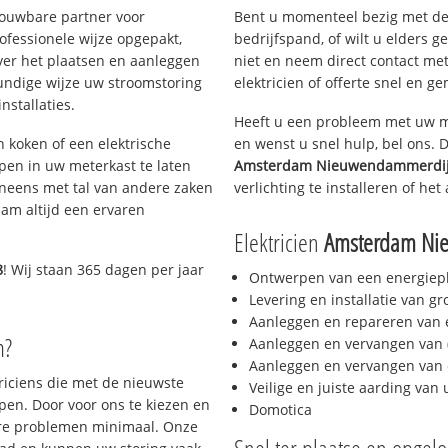
rouwbare partner voor
Bent u momenteel bezig met de
fessionele wijze opgepakt,
bedrijfspand, of wilt u elders g
ver het plaatsen en aanleggen
niet en neem direct contact met
kundige wijze uw stroomstoring
elektricien of offerte snel en ge
nstallaties.
Heeft u een probleem met uw m
h koken of een elektrische
en wenst u snel hulp, bel ons. 
epen in uw meterkast te laten
Amsterdam Nieuwendammerdi
neens met tal van andere zaken
verlichting te installeren of het
am altijd een ervaren
Elektricien
Amsterdam Ni
8
! Wij staan 365 dagen per jaar
Ontwerpen van een energiep
Levering en installatie van g
Aanleggen en repareren van e
m?
Aanleggen en vervangen van (
Aanleggen en vervangen van 
triciens die met de nieuwste
Veilige en juiste aarding van 
en. Door voor ons te kiezen en
Domotica
ere problemen minimaal. Onze