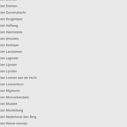
icien Diemen
icien Duivendrecht
icien Durgerdam
icien Halfweg
icien Heemstede
icien IJmuiden
icien Kerklaan
icien Landsmeer
icien Legmeer
icien Lijnden
icien Lijnden
icien Loenen aan de Vecht
icien Loenersloot
icien Mijdrecht
ricien Monnickendam
icien Muiden
icien Muiderberg
icien Nederhorst den Berg
icien Nieuw vennep