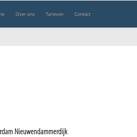
me
Over ons
Tarieven
Contact
rdam Nieuwendammerdijk