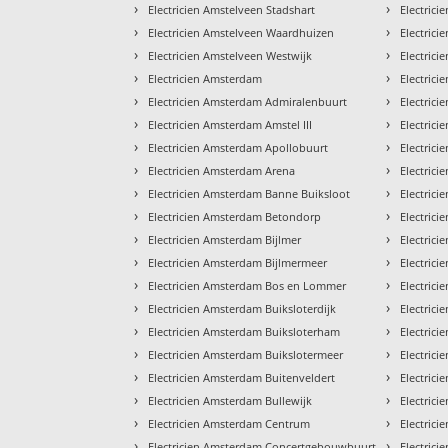
›
›
Electricien Amstelveen Stadshart
Electric
›
›
Electricien Amstelveen Waardhuizen
Electric
›
›
Electricien Amstelveen Westwijk
Electric
›
›
Electricien Amsterdam
Electric
›
›
Electricien Amsterdam Admiralenbuurt
Electric
›
›
Electricien Amsterdam Amstel III
Electric
›
›
Electricien Amsterdam Apollobuurt
Electric
›
›
Electricien Amsterdam Arena
Electric
›
›
Electricien Amsterdam Banne Buiksloot
Electric
›
›
Electricien Amsterdam Betondorp
Electric
›
›
Electricien Amsterdam Bijlmer
Electric
›
›
Electricien Amsterdam Bijlmermeer
Electrici
›
›
Electricien Amsterdam Bos en Lommer
Electrici
›
›
Electricien Amsterdam Buiksloterdijk
Electrici
›
›
Electricien Amsterdam Buiksloterham
Electric
›
›
Electricien Amsterdam Buikslotermeer
Electrici
›
›
Electricien Amsterdam Buitenveldert
Electric
›
›
Electricien Amsterdam Bullewijk
Electric
›
›
Electricien Amsterdam Centrum
Electric
›
›
Electricien Amsterdam Concertgebouwbuurt
Electric