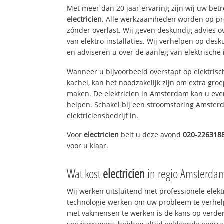
Met meer dan 20 jaar ervaring zijn wij uw bet
electricien
. Alle werkzaamheden worden op pro
zónder overlast. Wij geven deskundig advies o
van elektro-installaties. Wij verhelpen op des
en adviseren u over de aanleg van elektrische i
Wanneer u bijvoorbeeld overstapt op elektrisc
kachel, kan het noodzakelijk zijn om extra gro
maken. De elektricien in Amsterdam kan u eve
helpen. Schakel bij een stroomstoring Amsterd
elektriciensbedrijf in.
Voor
electricien
belt u deze avond
020-226318
voor u klaar.
Wat kost
electricien
in regio Amsterda
Wij werken uitsluitend met professionele elek
technologie werken om uw probleem te verhelp
met vakmensen te werken is de kans op verd