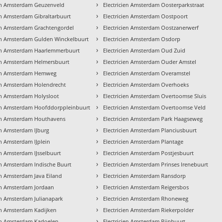
›
ien Amsterdam Geuzenveld
Electricien Amsterdam Oosterparkstraat
›
ien Amsterdam Gibraltarbuurt
Electricien Amsterdam Oostpoort
›
ien Amsterdam Grachtengordel
Electricien Amsterdam Oostzanerwerf
›
ien Amsterdam Gulden Winckelbuurt
Electricien Amsterdam Osdorp
›
ien Amsterdam Haarlemmerbuurt
Electricien Amsterdam Oud Zuid
›
ien Amsterdam Helmersbuurt
Electricien Amsterdam Ouder Amstel
›
ien Amsterdam Hemweg
Electricien Amsterdam Overamstel
›
ien Amsterdam Holendrecht
Electricien Amsterdam Overhoeks
›
ien Amsterdam Holysloot
Electricien Amsterdam Overtoomse Sluis
›
ien Amsterdam Hoofddorppleinbuurt
Electricien Amsterdam Overtoomse Veld
›
ien Amsterdam Houthavens
Electricien Amsterdam Park Haagseweg
›
en Amsterdam IJburg
Electricien Amsterdam Planciusbuurt
›
en Amsterdam IJplein
Electricien Amsterdam Plantage
›
en Amsterdam IJsselbuurt
Electricien Amsterdam Postjesbuurt
›
ien Amsterdam Indische Buurt
Electricien Amsterdam Prinses Irenebuurt
›
en Amsterdam Java Eiland
Electricien Amsterdam Ransdorp
›
ien Amsterdam Jordaan
Electricien Amsterdam Reigersbos
›
ien Amsterdam Julianapark
Electricien Amsterdam Rhoneweg
›
ien Amsterdam Kadijken
Electricien Amsterdam Riekerpolder
›
ien Amsterdam Kadoelen
Electricien Amsterdam Rijnbuurt