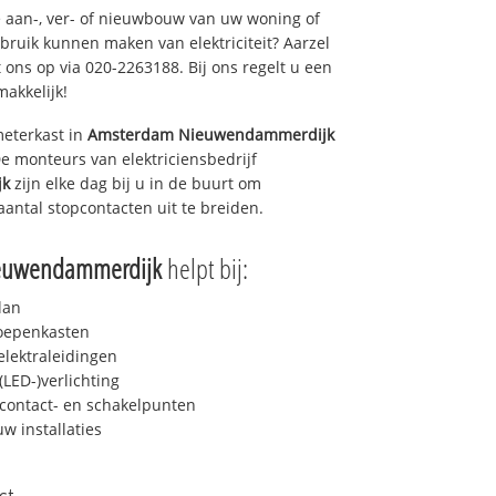
 aan-, ver- of nieuwbouw van uw woning of
ebruik kunnen maken van elektriciteit? Aarzel
 ons op via 020-2263188. Bij ons regelt u een
makkelijk!
eterkast in
Amsterdam Nieuwendammerdijk
De monteurs van elektriciensbedrijf
jk
zijn elke dag bij u in de buurt om
 aantal stopcontacten uit te breiden.
euwendammerdijk
helpt bij:
lan
roepenkasten
lektraleidingen
LED-)verlichting
contact- en schakelpunten
uw installaties