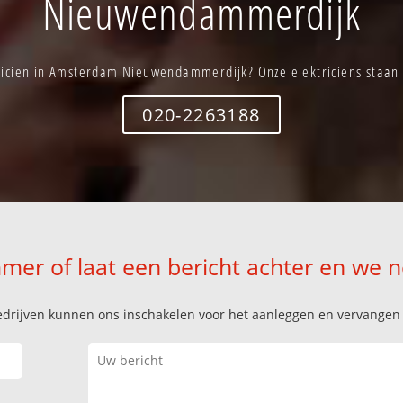
Nieuwendammerdijk
ricien in Amsterdam Nieuwendammerdijk? Onze elektriciens staan d
020-2263188
mer of laat een bericht achter en we 
k bedrijven kunnen ons inschakelen voor het aanleggen en vervange