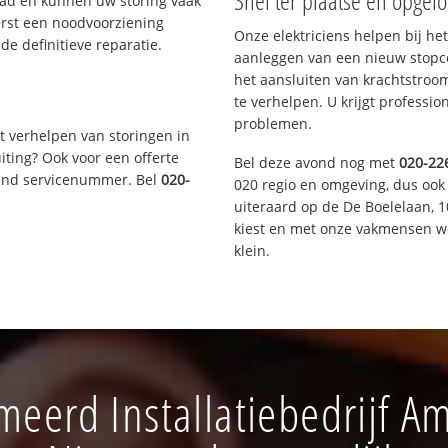
Snel ter plaatse en opgelo
aad en kunnen uw storing vaak
erst een noodvoorziening
Onze elektriciens helpen bij het
de definitieve reparatie.
aanleggen van een nieuw stopco
het aansluiten van krachtstroo
te verhelpen. U krijgt professi
problemen.
t verhelpen van storingen in
iting? Ook voor een offerte
Bel deze avond nog met
020-22
aand servicenummer. Bel
020-
020 regio en omgeving, dus ook
uiteraard op de De Boelelaan,
kiest en met onze vakmensen w
klein.
eerd Installatiebedrijf 