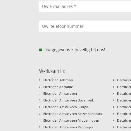
Uw gegevens zijn veilig bij ons!
Werkzaam in:
›
›
Electricien Aalsmeer
Electric
›
›
Electricien Abcoude
Electric
›
›
Electricien Amstelveen
Electric
›
›
Electricien Amstelveen Bovenkerk
Electric
›
›
Electricien Amstelveen Elsrijck
Electric
›
›
Electricien Amstelveen Keizer Karelpark
Electric
›
›
Electricien Amstelveen Middenhoven
Electric
›
›
Electricien Amstelveen Randwijck
Electric