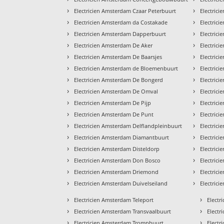
›
›
Electricien Amsterdam Czaar Peterbuurt
Electric
›
›
Electricien Amsterdam da Costakade
Electric
›
›
Electricien Amsterdam Dapperbuurt
Electric
›
›
Electricien Amsterdam De Aker
Electric
›
›
Electricien Amsterdam De Baarsjes
Electric
›
›
Electricien Amsterdam de Bloemenbuurt
Electric
›
›
Electricien Amsterdam De Bongerd
Electric
›
›
Electricien Amsterdam De Omval
Electric
›
›
Electricien Amsterdam De Pijp
Electric
›
›
Electricien Amsterdam De Punt
Electric
›
›
Electricien Amsterdam Delflandpleinbuurt
Electric
›
›
Electricien Amsterdam Diamantbuurt
Electrici
›
›
Electricien Amsterdam Disteldorp
Electric
›
›
Electricien Amsterdam Don Bosco
Electric
›
›
Electricien Amsterdam Driemond
Electric
›
›
Electricien Amsterdam Duivelseiland
Electri
›
›
Electricien Amsterdam Teleport
Electr
›
›
Electricien Amsterdam Transvaalbuurt
Electr
›
›
Electricien Amsterdam Trompbuurt
Electr