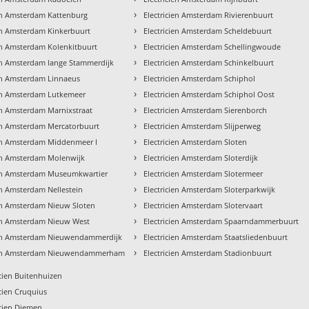
›
ien Amsterdam Kattenburg
Electricien Amsterdam Rivierenbuurt
›
ien Amsterdam Kinkerbuurt
Electricien Amsterdam Scheldebuurt
›
ien Amsterdam Kolenkitbuurt
Electricien Amsterdam Schellingwoude
›
ien Amsterdam lange Stammerdijk
Electricien Amsterdam Schinkelbuurt
›
ien Amsterdam Linnaeus
Electricien Amsterdam Schiphol
›
ien Amsterdam Lutkemeer
Electricien Amsterdam Schiphol Oost
›
ien Amsterdam Marnixstraat
Electricien Amsterdam Sierenborch
›
ien Amsterdam Mercatorbuurt
Electricien Amsterdam Slijperweg
›
ien Amsterdam Middenmeer I
Electricien Amsterdam Sloten
›
ien Amsterdam Molenwijk
Electricien Amsterdam Sloterdijk
›
ien Amsterdam Museumkwartier
Electricien Amsterdam Slotermeer
›
en Amsterdam Nellestein
Electricien Amsterdam Sloterparkwijk
›
ien Amsterdam Nieuw Sloten
Electricien Amsterdam Slotervaart
›
ien Amsterdam Nieuw West
Electricien Amsterdam Spaarndammerbuurt
›
ien Amsterdam Nieuwendammerdijk
Electricien Amsterdam Staatsliedenbuurt
›
cien Amsterdam Nieuwendammerham
Electricien Amsterdam Stadionbuurt
icien Buitenhuizen
icien Cruquius
icien Diemen