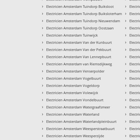
›
›
Electricien Amsterdam Tuindorp Buiksloot
Electr
›
›
Electricien Amsterdam Tuindorp Buiksloterham
Electr
›
›
Electricien Amsterdam Tuindorp Nieuwendam
Electr
›
›
Electricien Amsterdam Tuindorp Oostzaan
Electr
›
›
Electricien Amsterdam Tuinwijck
Electr
›
›
Electricien Amsterdam Van der Kunbuurt
Electr
›
›
Electricien Amsterdam Van der Pekbuurt
Electr
›
›
Electricien Amsterdam Van Lennepbuurt
Electr
›
›
Electricien Amsterdam van Riemsdijkweg
Electr
›
›
Electricien Amsterdam Venserpolder
Electr
›
›
Electricien Amsterdam Vogelbuurt
Electr
›
›
Electricien Amsterdam Vogeldorp
Electr
›
›
Electricien Amsterdam Volewijck
Electr
›
›
Electricien Amsterdam Vondelbuurt
Electr
›
›
Electricien Amsterdam Watergraafsmeer
Elect
›
›
Electricien Amsterdam Waterland
Electr
›
›
Electricien Amsterdam Waterlandpleinbuurt
Electr
›
›
Electricien Amsterdam Weesperstraatbuurt
Electr
›
›
Electricien Amsterdam Weesperzijde
Electr