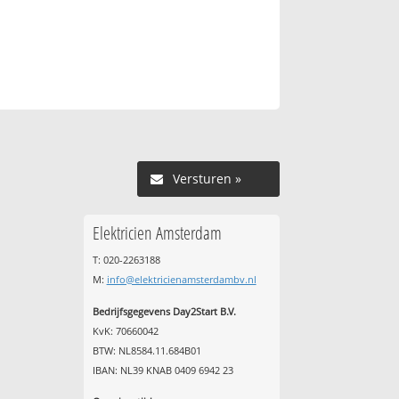
Versturen »
Elektricien Amsterdam
T: 020-2263188
M:
info@elektricienamsterdambv.nl
Bedrijfsgegevens Day2Start B.V.
KvK: 70660042
BTW: NL8584.11.684B01
IBAN: NL39 KNAB 0409 6942 23