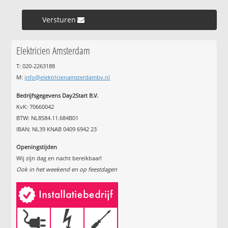
Versturen »
Elektricien Amsterdam
T: 020-2263188
M:
info@elektricienamsterdambv.nl
Bedrijfsgegevens Day2Start B.V.
KvK: 70660042
BTW: NL8584.11.684B01
IBAN: NL39 KNAB 0409 6942 23
Openingstijden
Wij zijn dag en nacht bereikbaar!
Ook in het weekend en op feestdagen