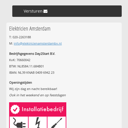
Versturen »
Elektricien Amsterdam
T: 020-2263188
M:
info@elektricienamsterdambv.nl
Bedrijfsgegevens Day2Start B.V.
KvK: 70660042
BTW: NL8584.11.684B01
IBAN: NL39 KNAB 0409 6942 23
Openingstijden
Wij zijn dag en nacht bereikbaar!
Ook in het weekend en op feestdagen