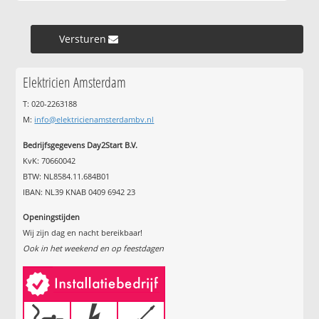
Versturen »
Elektricien Amsterdam
T: 020-2263188
M:
info@elektricienamsterdambv.nl
Bedrijfsgegevens Day2Start B.V.
KvK: 70660042
BTW: NL8584.11.684B01
IBAN: NL39 KNAB 0409 6942 23
Openingstijden
Wij zijn dag en nacht bereikbaar!
Ook in het weekend en op feestdagen