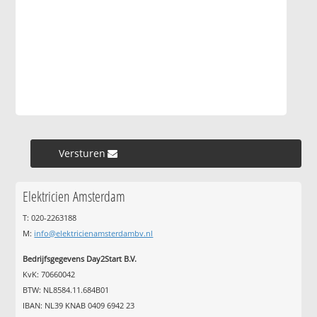
Versturen »
Elektricien Amsterdam
T: 020-2263188
M:
info@elektricienamsterdambv.nl
Bedrijfsgegevens Day2Start B.V.
KvK: 70660042
BTW: NL8584.11.684B01
IBAN: NL39 KNAB 0409 6942 23