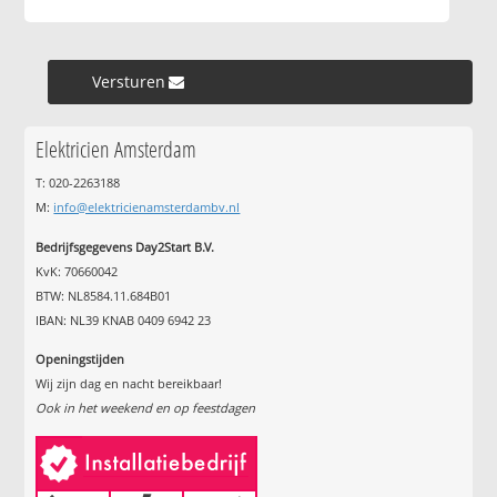
Versturen »
Elektricien Amsterdam
T: 020-2263188
M:
info@elektricienamsterdambv.nl
Bedrijfsgegevens Day2Start B.V.
KvK: 70660042
BTW: NL8584.11.684B01
IBAN: NL39 KNAB 0409 6942 23
Openingstijden
Wij zijn dag en nacht bereikbaar!
Ook in het weekend en op feestdagen