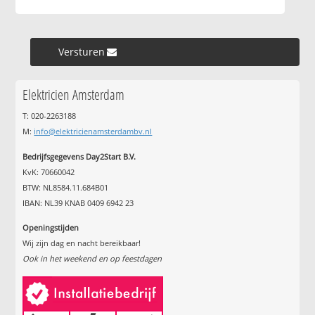
Versturen »
Elektricien Amsterdam
T: 020-2263188
M:
info@elektricienamsterdambv.nl
Bedrijfsgegevens Day2Start B.V.
KvK: 70660042
BTW: NL8584.11.684B01
IBAN: NL39 KNAB 0409 6942 23
Openingstijden
Wij zijn dag en nacht bereikbaar!
Ook in het weekend en op feestdagen