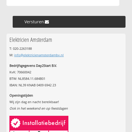
Versturen »
Elektricien Amsterdam
T: 020-2263188
M:
info@elektricienamsterdambv.nl
Bedrijfsgegevens Day2Start B.V.
KvK: 70660042
BTW: NL8584.11.684B01
IBAN: NL39 KNAB 0409 6942 23
Openingstijden
Wij zijn dag en nacht bereikbaar!
Ook in het weekend en op feestdagen