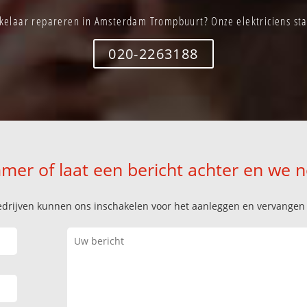
akelaar repareren in Amsterdam Trompbuurt? Onze elektriciens staa
020-2263188
mer of laat een bericht achter en we 
k bedrijven kunnen ons inschakelen voor het aanleggen en vervange