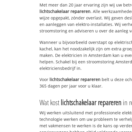
Met meer dan 20 jaar ervaring zijn wij uw bet
lichtschakelaar repareren
. Alle werkzaamhede
wijze opgepakt, zónder overlast. Wij geven de
en aanleggen van elektro-installaties. Wij ve
stroomstoring en adviseren u over de aanleg van
Wanneer u bijvoorbeeld overstapt op elektrisc
kachel, kan het noodzakelijk zijn om extra gro
maken. De elektricien in Amsterdam kan u eve
helpen. Schakel bij een stroomstoring Amsterd
elektriciensbedrijf in.
Voor
lichtschakelaar repareren
belt u deze oc
365 dagen per jaar voor u klaar.
Wat kost
lichtschakelaar repareren
in 
Wij werken uitsluitend met professionele elek
technologie werken om uw probleem te verhelp
met vakmensen te werken is de kans op verd