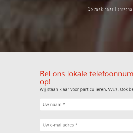
Op zoek naar lichtsch
Bel ons lokale telefoonnum
op!
Wij staan klaar voor particulieren, VvE’s. Oo