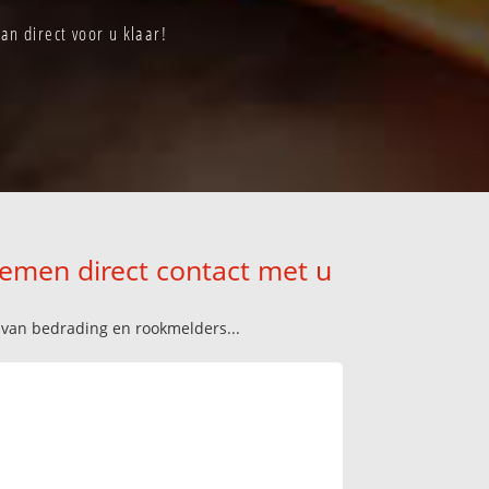
n direct voor u klaar!
nemen direct contact met u
n van bedrading en rookmelders...