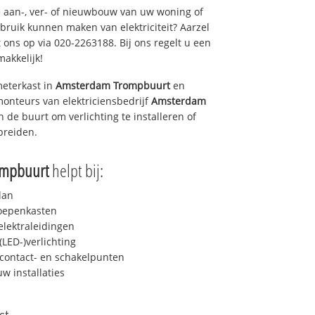
 aan-, ver- of nieuwbouw van uw woning of
ebruik kunnen maken van elektriciteit? Aarzel
 ons op via 020-2263188. Bij ons regelt u een
makkelijk!
eterkast in
Amsterdam Trompbuurt
en
monteurs van elektriciensbedrijf
Amsterdam
in de buurt om verlichting te installeren of
breiden.
ompbuurt
helpt bij:
lan
roepenkasten
lektraleidingen
LED-)verlichting
contact- en schakelpunten
uw installaties