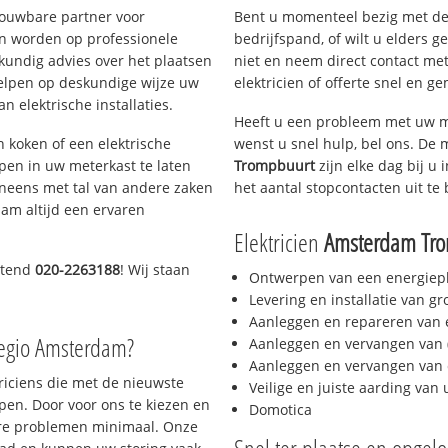
rouwbare partner voor
Bent u momenteel bezig met de
n worden op professionele
bedrijfspand, of wilt u elders g
skundig advies over het plaatsen
niet en neem direct contact met
rhelpen op deskundige wijze uw
elektricien of offerte snel en ge
 elektrische installaties.
Heeft u een probleem met uw m
h koken of een elektrische
wenst u snel hulp, bel ons. De 
epen in uw meterkast te laten
Trompbuurt
zijn elke dag bij u 
neens met tal van andere zaken
het aantal stopcontacten uit te 
am altijd een ervaren
Elektricien
Amsterdam Tr
htend
020-2263188
! Wij staan
Ontwerpen van een energiep
Levering en installatie van g
Aanleggen en repareren van e
regio Amsterdam?
Aanleggen en vervangen van (
Aanleggen en vervangen van 
triciens die met de nieuwste
Veilige en juiste aarding van 
en. Door voor ons te kiezen en
Domotica
ere problemen minimaal. Onze