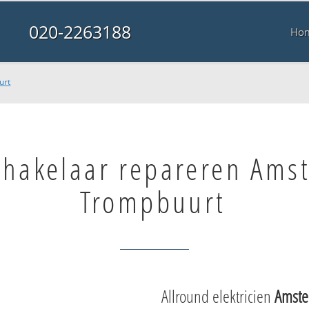
020-2263188
Ho
urt
chakelaar repareren Ams
Trompbuurt
Allround elektricien
Amste