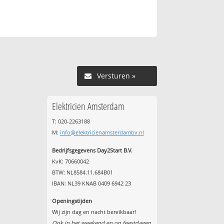
Versturen »
Elektricien Amsterdam
T: 020-2263188
M:
info@elektricienamsterdambv.nl
Bedrijfsgegevens Day2Start B.V.
KvK: 70660042
BTW: NL8584.11.684B01
IBAN: NL39 KNAB 0409 6942 23
Openingstijden
Wij zijn dag en nacht bereikbaar!
Ook in het weekend en op feestdagen