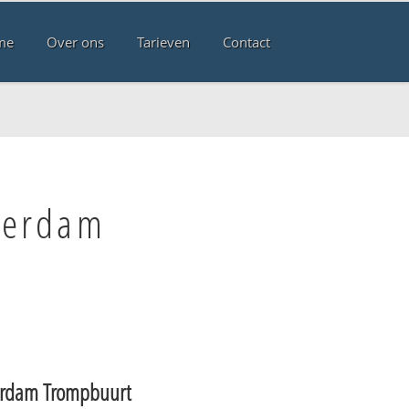
me
Over ons
Tarieven
Contact
terdam
rdam Trompbuurt