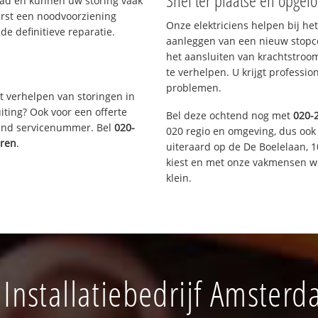
Snel ter plaatse en opgelo
aad en kunnen uw storing vaak
erst een noodvoorziening
Onze elektriciens helpen bij het
de definitieve reparatie.
aanleggen van een nieuw stopco
het aansluiten van krachtstroo
te verhelpen. U krijgt professi
problemen.
t verhelpen van storingen in
iting? Ook voor een offerte
Bel deze ochtend nog met
020-
aand servicenummer. Bel
020-
020 regio en omgeving, dus ook
eren
.
uiteraard op de De Boelelaan,
kiest en met onze vakmensen w
klein.
Installatiebedrijf Amster