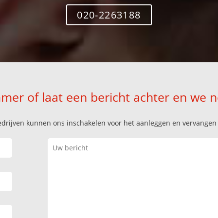
020-2263188
mer of laat een bericht achter en we 
k bedrijven kunnen ons inschakelen voor het aanleggen en vervange