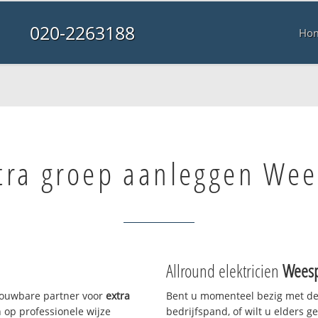
020-2263188
Ho
tra groep aanleggen We
Allround elektricien
Wees
trouwbare partner voor
extra
Bent u momenteel bezig met de
op professionele wijze
bedrijfspand, of wilt u elders g