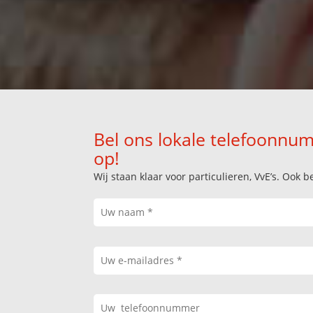
Bel ons lokale telefoonnum
op!
Wij staan klaar voor particulieren, VvE’s. Oo