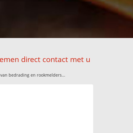
nemen direct contact met u
n van bedrading en rookmelders...