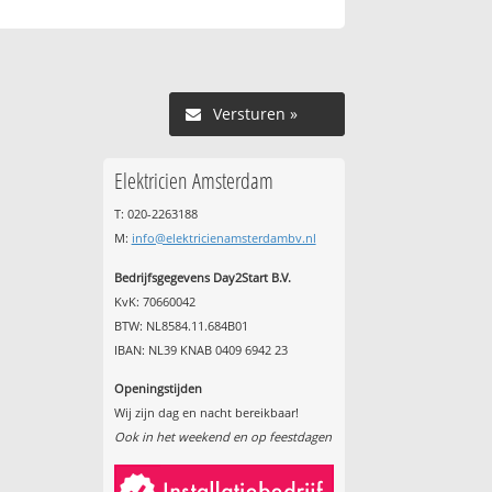
Versturen »
Elektricien Amsterdam
T: 020-2263188
M:
info@elektricienamsterdambv.nl
Bedrijfsgegevens Day2Start B.V.
KvK: 70660042
BTW: NL8584.11.684B01
IBAN: NL39 KNAB 0409 6942 23
Openingstijden
Wij zijn dag en nacht bereikbaar!
Ook in het weekend en op feestdagen