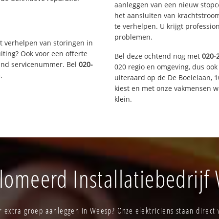
aanleggen van een nieuw stopco
het aansluiten van krachtstroo
te verhelpen. U krijgt professi
problemen.
t verhelpen van storingen in
iting? Ook voor een offerte
Bel deze ochtend nog met
020-
aand servicenummer. Bel
020-
020 regio en omgeving, dus ook
n
.
uiteraard op de De Boelelaan,
kiest en met onze vakmensen w
klein.
lomeerd Installatiebedrijf
 extra groep aanleggen in Weesp? Onze elektriciens staan direct 