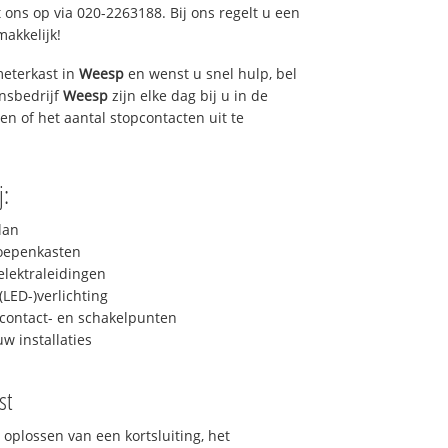
 ons op via 020-2263188. Bij ons regelt u een
makkelijk!
eterkast in
Weesp
en wenst u snel hulp, bel
ensbedrijf
Weesp
zijn elke dag bij u in de
ren of het aantal stopcontacten uit te
j:
lan
roepenkasten
lektraleidingen
LED-)verlichting
contact- en schakelpunten
uw installaties
st
 oplossen van een kortsluiting, het