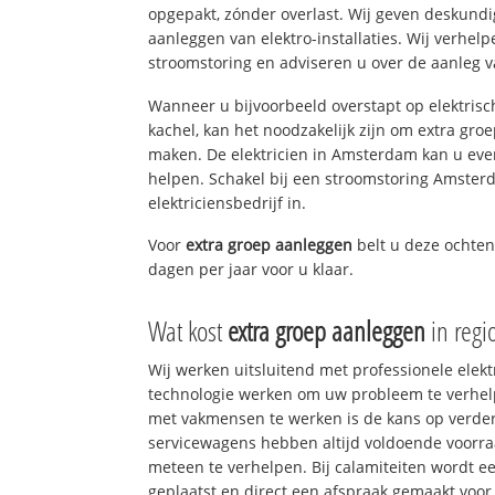
opgepakt, zónder overlast. Wij geven deskundi
aanleggen van elektro-installaties. Wij verhe
stroomstoring en adviseren u over de aanleg van
Wanneer u bijvoorbeeld overstapt op elektrisc
kachel, kan het noodzakelijk zijn om extra gro
maken. De elektricien in Amsterdam kan u eve
helpen. Schakel bij een stroomstoring Amsterd
elektriciensbedrijf in.
Voor
extra groep aanleggen
belt u deze ochte
dagen per jaar voor u klaar.
Wat kost
extra groep aanleggen
in reg
Wij werken uitsluitend met professionele elek
technologie werken om uw probleem te verhelp
met vakmensen te werken is de kans op verd
servicewagens hebben altijd voldoende voorr
meteen te verhelpen. Bij calamiteiten wordt e
geplaatst en direct een afspraak gemaakt voor 