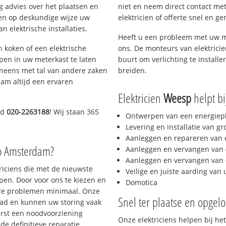
g advies over het plaatsen en
niet en neem direct contact met
lpen op deskundige wijze uw
elektricien of offerte snel en ge
 elektrische installaties.
Heeft u een probleem met uw m
h koken of een elektrische
ons. De monteurs van elektrici
epen in uw meterkast te laten
buurt om verlichting te installe
neens met tal van andere zaken
breiden.
am altijd een ervaren
Elektricien
Weesp
helpt bi
nd
020-2263188
! Wij staan 365
Ontwerpen van een energiep
Levering en installatie van g
Aanleggen en repareren van e
io Amsterdam?
Aanleggen en vervangen van (
Aanleggen en vervangen van 
triciens die met de nieuwste
Veilige en juiste aarding van 
en. Door voor ons te kiezen en
Domotica
ere problemen minimaal. Onze
Snel ter plaatse en opgelo
aad en kunnen uw storing vaak
erst een noodvoorziening
Onze elektriciens helpen bij het
de definitieve reparatie.