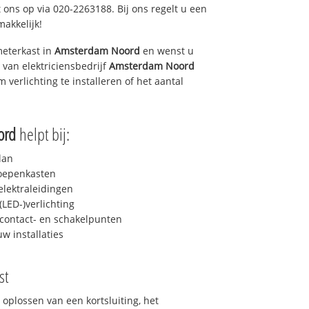
 ons op via 020-2263188. Bij ons regelt u een
makkelijk!
eterkast in
Amsterdam Noord
en wenst u
 van elektriciensbedrijf
Amsterdam Noord
m verlichting te installeren of het aantal
ord
helpt bij:
lan
roepenkasten
lektraleidingen
LED-)verlichting
contact- en schakelpunten
uw installaties
st
 oplossen van een kortsluiting, het