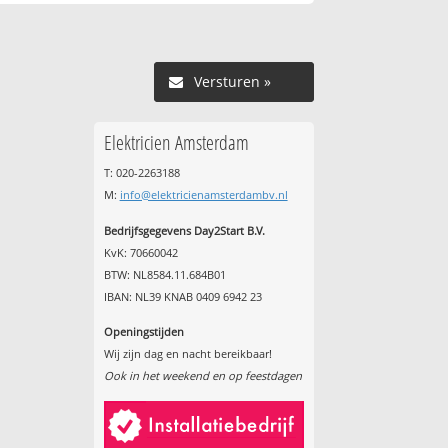
Versturen »
Elektricien Amsterdam
T: 020-2263188
M:
info@elektricienamsterdambv.nl
Bedrijfsgegevens Day2Start B.V.
KvK: 70660042
BTW: NL8584.11.684B01
IBAN: NL39 KNAB 0409 6942 23
Openingstijden
Wij zijn dag en nacht bereikbaar!
Ook in het weekend en op feestdagen