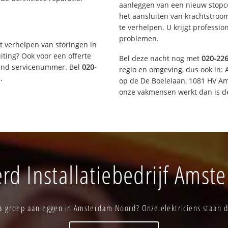
aanleggen van een nieuw stopco
het aansluiten van krachtstroo
te verhelpen. U krijgt professi
problemen.
t verhelpen van storingen in
iting? Ook voor een offerte
Bel deze nacht nog met
020-22
aand servicenummer. Bel
020-
regio en omgeving, dus ook in:
n
.
op de De Boelelaan, 1081 HV A
onze vakmensen werkt dan is de
d Installatiebedrijf Ams
a groep aanleggen in Amsterdam Noord? Onze elektriciens staan di