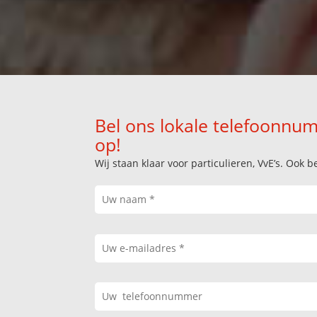
Bel ons lokale telefoonnum
op!
Wij staan klaar voor particulieren, VvE’s. Oo