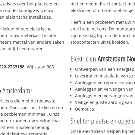
g advies over het plaatsen en
niet en neem direct contact met
lpen op deskundige wijze uw
elektricien of offerte snel en ge
 elektrische installaties.
Heeft u een probleem met uw m
h koken of een elektrische
snel hulp, bel ons. De monteurs
epen in uw meterkast te laten
zijn elke dag bij u in de buurt o
neens met tal van andere zaken
stopcontacten uit te breiden.
am altijd een ervaren
Elektricien
Amsterdam No
020-2263188
! Wij staan 365
Ontwerpen van een energiep
Levering en installatie van g
Aanleggen en repareren van e
io Amsterdam?
Aanleggen en vervangen van (
Aanleggen en vervangen van 
triciens die met de nieuwste
Veilige en juiste aarding van 
en. Door voor ons te kiezen en
Domotica
ere problemen minimaal. Onze
Snel ter plaatse en opgelo
aad en kunnen uw storing vaak
erst een noodvoorziening
Onze elektriciens helpen bij het
de definitieve reparatie.