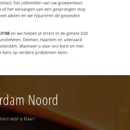
ntact, het uitbreiden van uw groepenkast,
m of het vervangen van een gesprongen stop
oneel advies én we repareren de gevonden
63188
en we helpen je direct in de gehele 020
 Amstelveen, Diemen, Haarlem en uiteraard
msterdam. Wanneer u voor ons kiest en met
 kans op verdere problemen klein.
terdam Noord
rect voor u klaar!