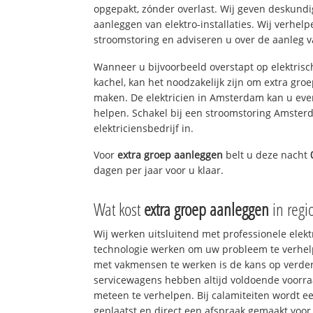
opgepakt, zónder overlast. Wij geven deskundi
aanleggen van elektro-installaties. Wij verhe
stroomstoring en adviseren u over de aanleg van
Wanneer u bijvoorbeeld overstapt op elektrisc
kachel, kan het noodzakelijk zijn om extra gro
maken. De elektricien in Amsterdam kan u eve
helpen. Schakel bij een stroomstoring Amsterd
elektriciensbedrijf in.
Voor
extra groep aanleggen
belt u deze nacht
dagen per jaar voor u klaar.
Wat kost
extra groep aanleggen
in reg
Wij werken uitsluitend met professionele elek
technologie werken om uw probleem te verhelp
met vakmensen te werken is de kans op verd
servicewagens hebben altijd voldoende voorr
meteen te verhelpen. Bij calamiteiten wordt e
geplaatst en direct een afspraak gemaakt voor 