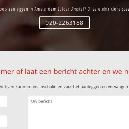
oep aanleggen in Amsterdam Zuider Amstel? Onze elektriciens staa
020-2263188
mer of laat een bericht achter en we 
k bedrijven kunnen ons inschakelen voor het aanleggen en vervange