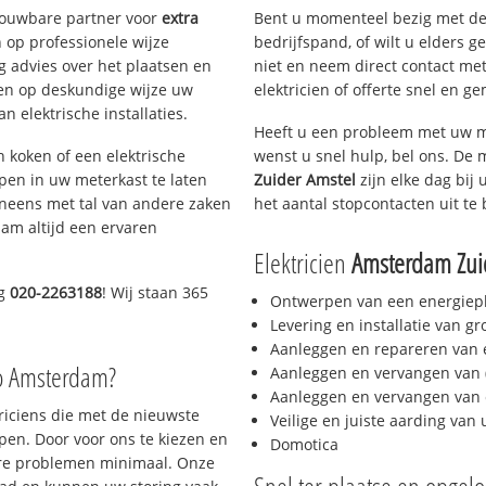
trouwbare partner voor
extra
Bent u momenteel bezig met de
op professionele wijze
bedrijfspand, of wilt u elders g
g advies over het plaatsen en
niet en neem direct contact met
lpen op deskundige wijze uw
elektricien of offerte snel en ge
 elektrische installaties.
Heeft u een probleem met uw m
h koken of een elektrische
wenst u snel hulp, bel ons. De 
epen in uw meterkast te laten
Zuider Amstel
zijn elke dag bij 
neens met tal van andere zaken
het aantal stopcontacten uit te 
am altijd een ervaren
Elektricien
Amsterdam Zui
ag
020-2263188
! Wij staan 365
Ontwerpen van een energiep
Levering en installatie van g
Aanleggen en repareren van e
io Amsterdam?
Aanleggen en vervangen van (
Aanleggen en vervangen van 
triciens die met de nieuwste
Veilige en juiste aarding van 
en. Door voor ons te kiezen en
Domotica
ere problemen minimaal. Onze