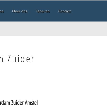
me
Over ons
Tarieven
Contact
m Zuider
rdam Zuider Amstel