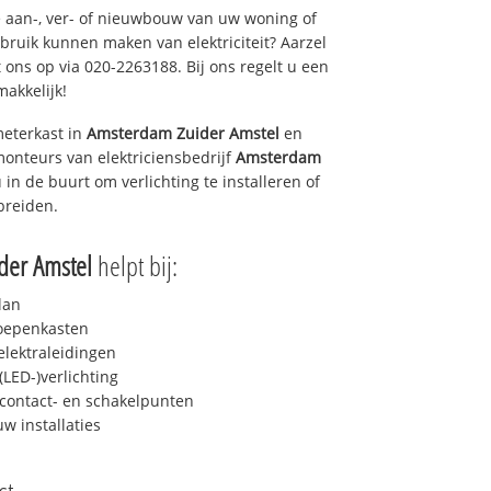
 aan-, ver- of nieuwbouw van uw woning of
ebruik kunnen maken van elektriciteit? Aarzel
 ons op via 020-2263188. Bij ons regelt u een
makkelijk!
eterkast in
Amsterdam Zuider Amstel
en
monteurs van elektriciensbedrijf
Amsterdam
u in de buurt om verlichting te installeren of
breiden.
der Amstel
helpt bij:
lan
roepenkasten
lektraleidingen
LED-)verlichting
contact- en schakelpunten
uw installaties