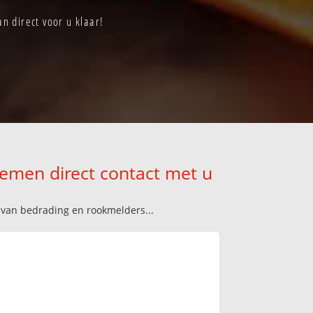
n direct voor u klaar!
nemen direct contact met u
n van bedrading en rookmelders...