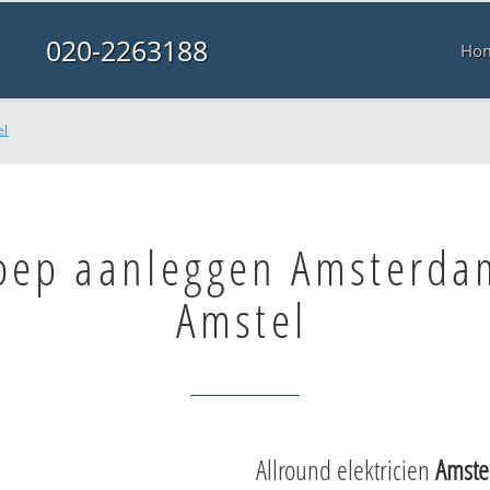
020-2263188
Ho
el
roep aanleggen Amsterda
Amstel
Allround elektricien
Amste