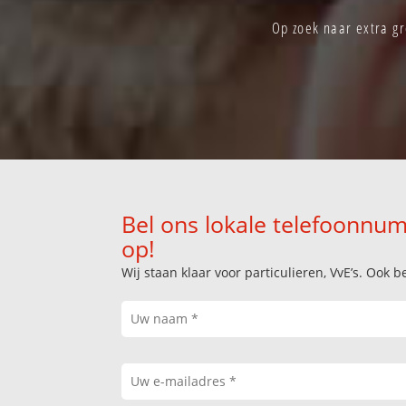
Op zoek naar extra gr
Bel ons lokale telefoonnum
op!
Wij staan klaar voor particulieren, VvE’s. Oo