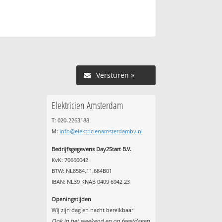
Versturen »
Elektricien Amsterdam
T: 020-2263188
M:
info@elektricienamsterdambv.nl
Bedrijfsgegevens Day2Start B.V.
KvK: 70660042
BTW: NL8584.11.684B01
IBAN: NL39 KNAB 0409 6942 23
Openingstijden
Wij zijn dag en nacht bereikbaar!
Ook in het weekend en op feestdagen