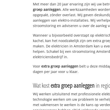
Met meer dan 20 jaar ervaring zijn wij uw be
groep aanleggen
. Alle werkzaamheden worden 
opgepakt, zónder overlast. Wij geven deskundi
aanleggen van elektro-installaties. Wij verhe
stroomstoring en adviseren u over de aanleg van
Wanneer u bijvoorbeeld overstapt op elektrisc
kachel, kan het noodzakelijk zijn om extra gro
maken. De elektricien in Amsterdam kan u eve
helpen. Schakel bij een stroomstoring Amsterd
elektriciensbedrijf in.
Voor
extra groep aanleggen
belt u deze midd
dagen per jaar voor u klaar.
Wat kost
extra groep aanleggen
in reg
Wij werken uitsluitend met professionele elek
technologie werken om uw probleem te verhelp
met vakmensen te werken is de kans op verd