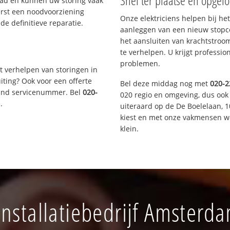
Snel ter plaatse en opgelo
aad en kunnen uw storing vaak
erst een noodvoorziening
Onze elektriciens helpen bij het
de definitieve reparatie.
aanleggen van een nieuw stopco
het aansluiten van krachtstroo
te verhelpen. U krijgt professi
problemen.
t verhelpen van storingen in
iting? Ook voor een offerte
Bel deze middag nog met
020-2
aand servicenummer. Bel
020-
020 regio en omgeving, dus ook
n
.
uiteraard op de De Boelelaan,
kiest en met onze vakmensen w
klein.
nstallatiebedrijf Amsterda