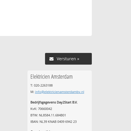
Versturen »
Elektricien Amsterdam
T: 020-2263188
M:
info@elektricienamsterdambv.nl
Bedrijfsgegevens Day2Start B.V.
KvK: 70660042
BTW: NL8584.11.684B01
IBAN: NL39 KNAB 0409 6942 23