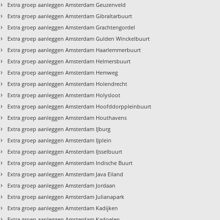
›
Extra groep aanleggen Amsterdam Geuzenveld
›
Extra groep aanleggen Amsterdam Gibraltarbuurt
›
Extra groep aanleggen Amsterdam Grachtengordel
›
Extra groep aanleggen Amsterdam Gulden Winckelbuurt
›
Extra groep aanleggen Amsterdam Haarlemmerbuurt
›
Extra groep aanleggen Amsterdam Helmersbuurt
›
Extra groep aanleggen Amsterdam Hemweg
›
Extra groep aanleggen Amsterdam Holendrecht
›
Extra groep aanleggen Amsterdam Holysloot
›
Extra groep aanleggen Amsterdam Hoofddorppleinbuurt
›
Extra groep aanleggen Amsterdam Houthavens
›
Extra groep aanleggen Amsterdam IJburg
›
Extra groep aanleggen Amsterdam IJplein
›
Extra groep aanleggen Amsterdam IJsselbuurt
›
Extra groep aanleggen Amsterdam Indische Buurt
›
Extra groep aanleggen Amsterdam Java Eiland
›
Extra groep aanleggen Amsterdam Jordaan
›
Extra groep aanleggen Amsterdam Julianapark
›
Extra groep aanleggen Amsterdam Kadijken
›
Extra groep aanleggen Amsterdam Kadoelen