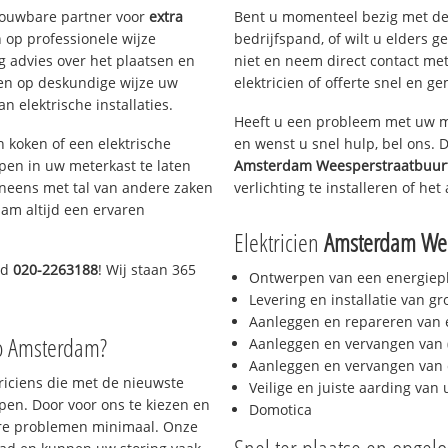
trouwbare partner voor
extra
Bent u momenteel bezig met de
op professionele wijze
bedrijfspand, of wilt u elders g
g advies over het plaatsen en
niet en neem direct contact met
lpen op deskundige wijze uw
elektricien of offerte snel en ge
 elektrische installaties.
Heeft u een probleem met uw m
h koken of een elektrische
en wenst u snel hulp, bel ons. 
epen in uw meterkast te laten
Amsterdam Weesperstraatbuur
neens met tal van andere zaken
verlichting te installeren of het
am altijd een ervaren
Elektricien
Amsterdam Wee
nd
020-2263188
! Wij staan 365
Ontwerpen van een energiep
Levering en installatie van g
Aanleggen en repareren van e
io Amsterdam?
Aanleggen en vervangen van (
Aanleggen en vervangen van 
triciens die met de nieuwste
Veilige en juiste aarding van 
en. Door voor ons te kiezen en
Domotica
ere problemen minimaal. Onze