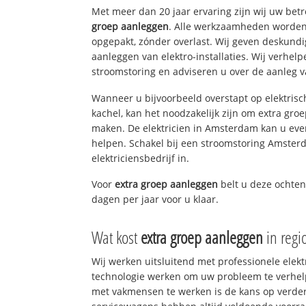
Met meer dan 20 jaar ervaring zijn wij uw be
groep aanleggen
. Alle werkzaamheden worden 
opgepakt, zónder overlast. Wij geven deskundi
aanleggen van elektro-installaties. Wij verhe
stroomstoring en adviseren u over de aanleg van
Wanneer u bijvoorbeeld overstapt op elektrisc
kachel, kan het noodzakelijk zijn om extra gro
maken. De elektricien in Amsterdam kan u eve
helpen. Schakel bij een stroomstoring Amsterd
elektriciensbedrijf in.
Voor
extra groep aanleggen
belt u deze ochte
dagen per jaar voor u klaar.
Wat kost
extra groep aanleggen
in reg
Wij werken uitsluitend met professionele elek
technologie werken om uw probleem te verhelp
met vakmensen te werken is de kans op verd