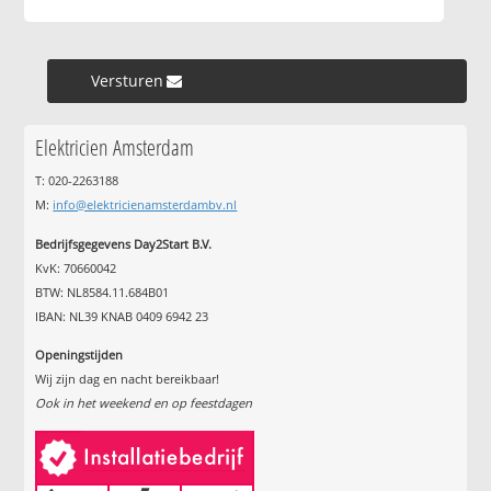
Versturen »
Elektricien Amsterdam
T: 020-2263188
M:
info@elektricienamsterdambv.nl
Bedrijfsgegevens Day2Start B.V.
KvK: 70660042
BTW: NL8584.11.684B01
IBAN: NL39 KNAB 0409 6942 23
Openingstijden
Wij zijn dag en nacht bereikbaar!
Ook in het weekend en op feestdagen