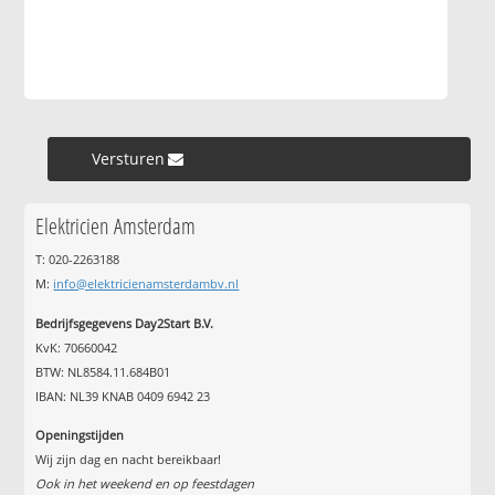
Versturen »
Elektricien Amsterdam
T: 020-2263188
M:
info@elektricienamsterdambv.nl
Bedrijfsgegevens Day2Start B.V.
KvK: 70660042
BTW: NL8584.11.684B01
IBAN: NL39 KNAB 0409 6942 23
Openingstijden
Wij zijn dag en nacht bereikbaar!
Ook in het weekend en op feestdagen