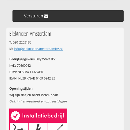
Versturen »
Elektricien Amsterdam
T: 020-2263188
M:
info@elektricienamsterdambv.nl
Bedrijfsgegevens Day2Start B.V.
KvK: 70660042
BTW: NL8584.11.684B01
IBAN: NL39 KNAB 0409 6942 23
Openingstijden
Wij zijn dag en nacht bereikbaar!
Ook in het weekend en op feestdagen