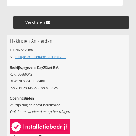
Versturen »
Elektricien Amsterdam
T: 020-2263188
M:
info@elektricienamsterdambv.nl
Bedrijfsgegevens Day2Start B.V.
KvK: 70660042
BTW: NL8584.11.684B01
IBAN: NL39 KNAB 0409 6942 23
Openingstijden
Wij zijn dag en nacht bereikbaar!
Ook in het weekend en op feestdagen