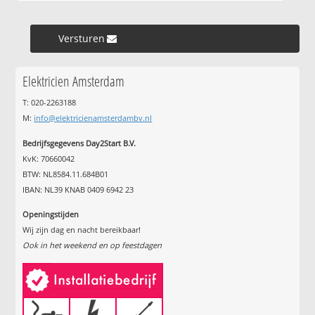
Versturen »
Elektricien Amsterdam
T: 020-2263188
M:
info@elektricienamsterdambv.nl
Bedrijfsgegevens Day2Start B.V.
KvK: 70660042
BTW: NL8584.11.684B01
IBAN: NL39 KNAB 0409 6942 23
Openingstijden
Wij zijn dag en nacht bereikbaar!
Ook in het weekend en op feestdagen