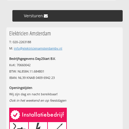
Versturen »
Elektricien Amsterdam
T: 020-2263188
M:
info@elektricienamsterdambv.nl
Bedrijfsgegevens Day2Start B.V.
KvK: 70660042
BTW: NL8584.11.684B01
IBAN: NL39 KNAB 0409 6942 23
Openingstijden
Wij zijn dag en nacht bereikbaar!
Ook in het weekend en op feestdagen