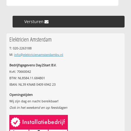
Versturen »
Elektricien Amsterdam
T: 020-2263188
M:
info@elektricienamsterdambv.nl
Bedrijfsgegevens Day2Start B.V.
KvK: 70660042
BTW: NL8584.11.684B01
IBAN: NL39 KNAB 0409 6942 23
Openingstijden
Wij zijn dag en nacht bereikbaar!
Ook in het weekend en op feestdagen