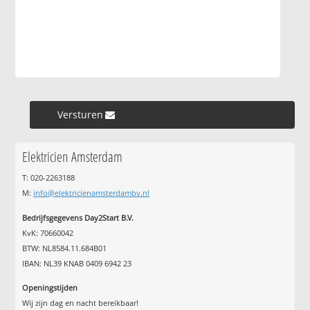
Versturen »
Elektricien Amsterdam
T: 020-2263188
M:
info@elektricienamsterdambv.nl
Bedrijfsgegevens Day2Start B.V.
KvK: 70660042
BTW: NL8584.11.684B01
IBAN: NL39 KNAB 0409 6942 23
Openingstijden
Wij zijn dag en nacht bereikbaar!