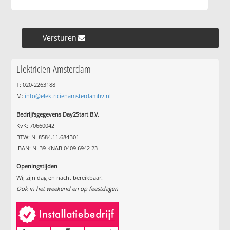
Versturen »
Elektricien Amsterdam
T: 020-2263188
M:
info@elektricienamsterdambv.nl
Bedrijfsgegevens Day2Start B.V.
KvK: 70660042
BTW: NL8584.11.684B01
IBAN: NL39 KNAB 0409 6942 23
Openingstijden
Wij zijn dag en nacht bereikbaar!
Ook in het weekend en op feestdagen