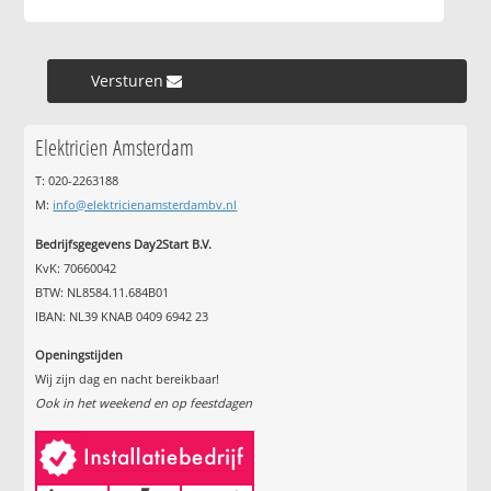
Versturen »
Elektricien Amsterdam
T: 020-2263188
M:
info@elektricienamsterdambv.nl
Bedrijfsgegevens Day2Start B.V.
KvK: 70660042
BTW: NL8584.11.684B01
IBAN: NL39 KNAB 0409 6942 23
Openingstijden
Wij zijn dag en nacht bereikbaar!
Ook in het weekend en op feestdagen