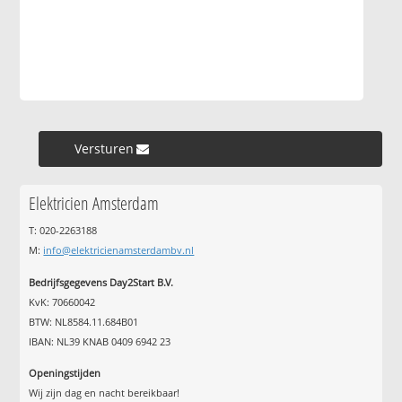
Versturen »
Elektricien Amsterdam
T: 020-2263188
M:
info@elektricienamsterdambv.nl
Bedrijfsgegevens Day2Start B.V.
KvK: 70660042
BTW: NL8584.11.684B01
IBAN: NL39 KNAB 0409 6942 23
Openingstijden
Wij zijn dag en nacht bereikbaar!