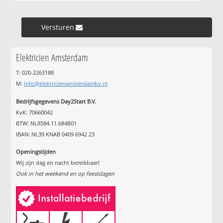
Versturen »
Elektricien Amsterdam
T: 020-2263188
M:
info@elektricienamsterdambv.nl
Bedrijfsgegevens Day2Start B.V.
KvK: 70660042
BTW: NL8584.11.684B01
IBAN: NL39 KNAB 0409 6942 23
Openingstijden
Wij zijn dag en nacht bereikbaar!
Ook in het weekend en op feestdagen