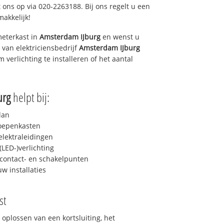
 ons op via 020-2263188. Bij ons regelt u een
makkelijk!
eterkast in
Amsterdam IJburg
en wenst u
 van elektriciensbedrijf
Amsterdam IJburg
m verlichting te installeren of het aantal
urg
helpt bij:
lan
roepenkasten
lektraleidingen
LED-)verlichting
contact- en schakelpunten
uw installaties
st
 oplossen van een kortsluiting, het