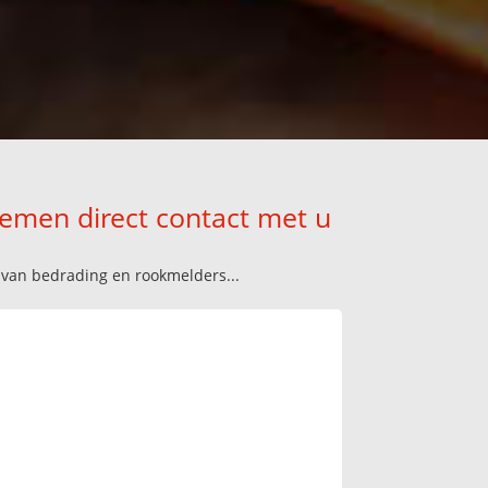
nemen direct contact met u
n van bedrading en rookmelders...