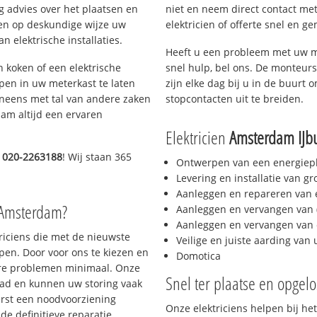
g advies over het plaatsen en
niet en neem direct contact met
lpen op deskundige wijze uw
elektricien of offerte snel en ge
 elektrische installaties.
Heeft u een probleem met uw m
h koken of een elektrische
snel hulp, bel ons. De monteurs
epen in uw meterkast te laten
zijn elke dag bij u in de buurt o
neens met tal van andere zaken
stopcontacten uit te breiden.
am altijd een ervaren
Elektricien
Amsterdam IJb
d
020-2263188
! Wij staan 365
Ontwerpen van een energiep
Levering en installatie van g
Aanleggen en repareren van e
 Amsterdam?
Aanleggen en vervangen van (
Aanleggen en vervangen van 
triciens die met de nieuwste
Veilige en juiste aarding van 
en. Door voor ons te kiezen en
Domotica
ere problemen minimaal. Onze
Snel ter plaatse en opgelo
aad en kunnen uw storing vaak
erst een noodvoorziening
Onze elektriciens helpen bij het
de definitieve reparatie.