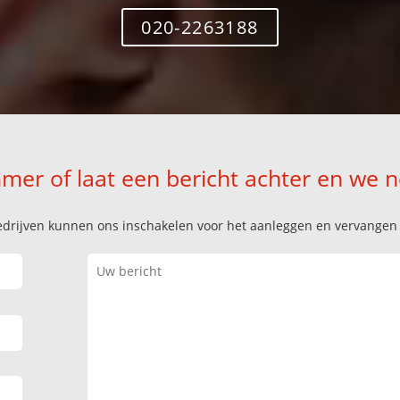
020-2263188
mer of laat een bericht achter en we 
k bedrijven kunnen ons inschakelen voor het aanleggen en vervange