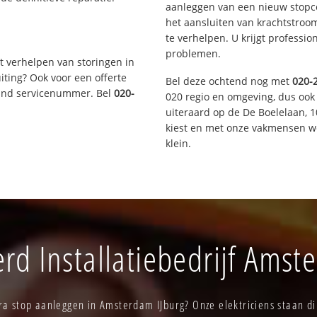
aanleggen van een nieuw stopco
het aansluiten van krachtstroo
te verhelpen. U krijgt professi
problemen.
t verhelpen van storingen in
iting? Ook voor een offerte
Bel deze ochtend nog met
020-
aand servicenummer. Bel
020-
020 regio en omgeving, dus ook
uiteraard op de De Boelelaan,
kiest en met onze vakmensen w
klein.
d Installatiebedrijf Amst
ra stop aanleggen in Amsterdam IJburg? Onze elektriciens staan dir