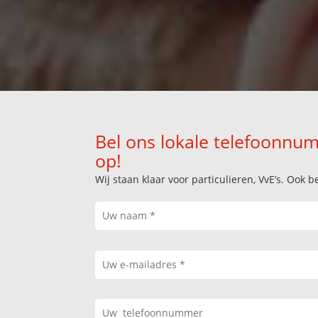
Bel ons lokale telefoonnum
op!
Wij staan klaar voor particulieren, VvE’s. Oo