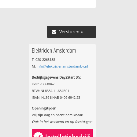
Versturen »
Elektricien Amsterdam
T: 020-2263188
M:
info@elektricienamsterdambv.nl
Bedrijfsgegevens Day2Start B.V.
KvK: 70660042
BTW: NL8584.11.684B01
IBAN: NL39 KNAB 0409 6942 23
Openingstijden
Wij zijn dag en nacht bereikbaar!
Ook in het weekend en op feestdagen