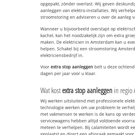
opgepakt, zónder overlast. Wij geven deskundi
aanleggen van elektro-installaties. Wij verhe
stroomstoring en adviseren u over de aanleg van
Wanneer u bijvoorbeeld overstapt op elektrisc
kachel, kan het noodzakelijk zijn om extra gro
maken. De elektricien in Amsterdam kan u eve
helpen. Schakel bij een stroomstoring Amsterd
elektriciensbedrijf in.
Voor
extra stop aanleggen
belt u deze ochten
dagen per jaar voor u klaar.
Wat kost
extra stop aanleggen
in regio
Wij werken uitsluitend met professionele elek
technologie werken om uw probleem te verhelp
met vakmensen te werken is de kans op verd
servicewagens hebben altijd voldoende voorr
meteen te verhelpen. Bij calamiteiten wordt e
geplaatst en direct een afspraak gemaakt voor 